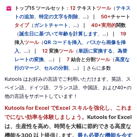
トップ15 ツールセット
：
12
テキスト
ツール
（
テキス
トの追加
、
特定の文字を削除
、...）
｜
50+
チャート
タイプ
（
ガントチャート
、...）
｜
40+実用的
関数
（
誕生日に基づいて年齢を計算します
、...）
｜
19
挿入
ツール
（
QR コードを挿入
、
パスから画像を挿
入
、...）
｜
12
変換
ツール
（
単語に変換する
、
為替
レートの変換
、...）
｜
7
結合と分割
ツール
（
高度な
行のマージ
、
セルの分割
、...）
｜
さらに多数
Kutools はお好みの言語でご利用いただけます。英語、ス
ペイン語、ドイツ語、フランス語、中国語、および40+の
他の言語をサポートしています！
Kutools for Excel でExcel スキルを強化し、これま
でにない効率を体験しましょう。
Kutools for Excel
は、生産性を高め、時間を大幅に節約できる高度な
機能を300 以上提供します。
最も必要な機能を今す