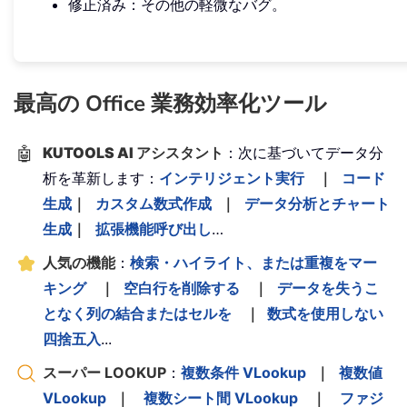
修正済み：その他の軽微なバグ。
最高の Office 業務効率化ツール
🤖
KUTOOLS AI アシスタント
：次に基づいてデータ分
析を革新します：
インテリジェント実行
｜
コード
生成
｜
カスタム数式作成
｜
データ分析とチャート
生成
｜
拡張機能呼び出し
…
人気の機能
：
検索・ハイライト、または重複をマー
キング
｜
空白行を削除する
｜
データを失うこ
となく列の結合またはセルを
｜
数式を使用しない
四捨五入
...
スーパー LOOKUP
：
複数条件 VLookup
｜
複数値
VLookup
｜
複数シート間 VLookup
｜
ファジ