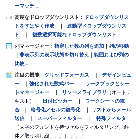
ーマッチ
....
高度なドロップダウンリスト
：
ドロップダウンリス
トをすばやく作成
｜
連動型ドロップダウンリス
ト
｜
複数選択可能なドロップダウンリスト
....
列マネージャー
：
指定した数の列を追加
｜
列の移動
｜
非表示列の表示状態を切り替え
｜
範囲および列の
比較
...
注目の機能
：
グリッドフォーカス
｜
デザインビュ
ー
｜
強化された数式バー
｜
ワークブックとシー
トマネージャー
｜
リソースライブラリ
（オートテ
キスト）
｜
日付ピッカー
｜
ワークシートの統
合
｜
暗号化／セルの復号化
｜
リストからメール
送信
｜
スーパーフィルター
｜
特殊フィルタ
（太字のフォントを持つセルをフィルタリング／斜
体／取り消し線。。。） 。。。