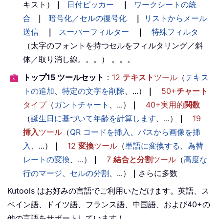
キスト）
｜
日付ピッカー
｜
ワークシートの統
合
｜
暗号化／セルの復号化
｜
リストからメール
送信
｜
スーパーフィルター
｜
特殊フィルタ
（太字のフォントを持つセルをフィルタリング／斜
体／取り消し線。。。） 。。。
トップ15 ツールセット
：
12
テキスト
ツール
（
テキス
トの追加
、
特定の文字を削除
、...）
｜
50+
チャート
タイプ
（
ガントチャート
、...）
｜
40+実用的
関数
（
誕生日に基づいて年齢を計算します
、...）
｜
19
挿入
ツール
（
QR コードを挿入
、
パスから画像を挿
入
、...）
｜
12
変換
ツール
（
単語に変換する
、
為替
レートの変換
、...）
｜
7
結合と分割
ツール
（
高度な
行のマージ
、
セルの分割
、...）
｜
さらに多数
Kutools はお好みの言語でご利用いただけます。英語、ス
ペイン語、ドイツ語、フランス語、中国語、および40+の
他の言語をサポートしています！