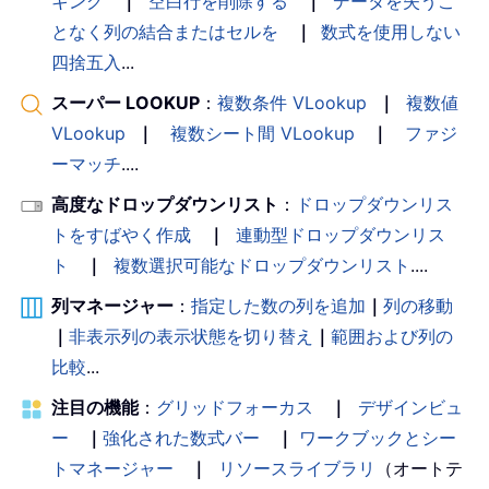
キング
｜
空白行を削除する
｜
データを失うこ
となく列の結合またはセルを
｜
数式を使用しない
四捨五入
...
スーパー LOOKUP
：
複数条件 VLookup
｜
複数値
VLookup
｜
複数シート間 VLookup
｜
ファジ
ーマッチ
....
高度なドロップダウンリスト
：
ドロップダウンリス
トをすばやく作成
｜
連動型ドロップダウンリス
ト
｜
複数選択可能なドロップダウンリスト
....
列マネージャー
：
指定した数の列を追加
｜
列の移動
｜
非表示列の表示状態を切り替え
｜
範囲および列の
比較
...
注目の機能
：
グリッドフォーカス
｜
デザインビュ
ー
｜
強化された数式バー
｜
ワークブックとシー
トマネージャー
｜
リソースライブラリ
（オートテ