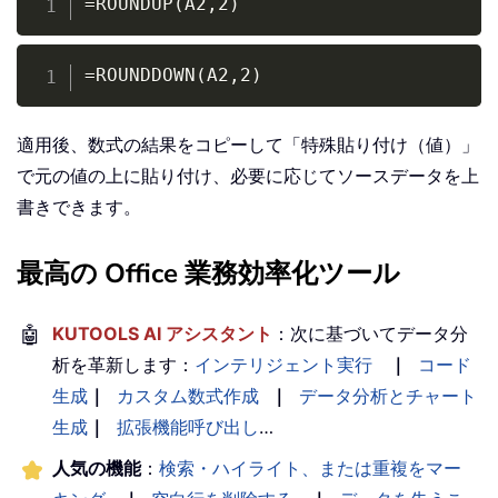
=ROUNDUP(A2,2)
Copy
=ROUNDDOWN(A2,2)
適用後、数式の結果をコピーして「特殊貼り付け（値）」
で元の値の上に貼り付け、必要に応じてソースデータを上
書きできます。
最高の Office 業務効率化ツール
🤖
KUTOOLS AI アシスタント
：次に基づいてデータ分
析を革新します：
インテリジェント実行
｜
コード
生成
｜
カスタム数式作成
｜
データ分析とチャート
生成
｜
拡張機能呼び出し
…
人気の機能
：
検索・ハイライト、または重複をマー