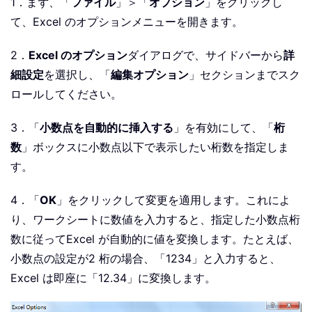
1．まず、「
ファイル
」＞「
オプション
」をクリックし
て、Excel のオプションメニューを開きます。
2．
Excel のオプション
ダイアログで、サイドバーから
詳
細設定
を選択し、「
編集オプション
」セクションまでスク
ロールしてください。
3．「
小数点を自動的に挿入する
」を有効にして、「
桁
数
」ボックスに小数点以下で表示したい桁数を指定しま
す。
4．「
OK
」をクリックして変更を適用します。これによ
り、ワークシートに数値を入力すると、指定した小数点桁
数に従ってExcel が自動的に値を変換します。たとえば、
小数点の設定が2 桁の場合、「1234」と入力すると、
Excel は即座に「12.34」に変換します。