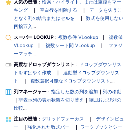
人気の機能
：
検索・ハイライト、または重複をマー
キング
｜
空白行を削除する
｜
データを失うこ
となく列の結合またはセルを
｜
数式を使用しない
四捨五入
...
スーパー LOOKUP
：
複数条件 VLookup
｜
複数値
VLookup
｜
複数シート間 VLookup
｜
ファジ
ーマッチ
....
高度なドロップダウンリスト
：
ドロップダウンリス
トをすばやく作成
｜
連動型ドロップダウンリス
ト
｜
複数選択可能なドロップダウンリスト
....
列マネージャー
：
指定した数の列を追加
｜
列の移動
｜
非表示列の表示状態を切り替え
｜
範囲および列の
比較
...
注目の機能
：
グリッドフォーカス
｜
デザインビュ
ー
｜
強化された数式バー
｜
ワークブックとシー