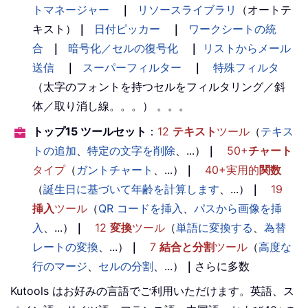
トマネージャー
｜
リソースライブラリ
（オートテ
キスト）
｜
日付ピッカー
｜
ワークシートの統
合
｜
暗号化／セルの復号化
｜
リストからメール
送信
｜
スーパーフィルター
｜
特殊フィルタ
（太字のフォントを持つセルをフィルタリング／斜
体／取り消し線。。。） 。。。
トップ15 ツールセット
：
12
テキスト
ツール
（
テキス
トの追加
、
特定の文字を削除
、...）
｜
50+
チャート
タイプ
（
ガントチャート
、...）
｜
40+実用的
関数
（
誕生日に基づいて年齢を計算します
、...）
｜
19
挿入
ツール
（
QR コードを挿入
、
パスから画像を挿
入
、...）
｜
12
変換
ツール
（
単語に変換する
、
為替
レートの変換
、...）
｜
7
結合と分割
ツール
（
高度な
行のマージ
、
セルの分割
、...）
｜
さらに多数
Kutools はお好みの言語でご利用いただけます。英語、ス