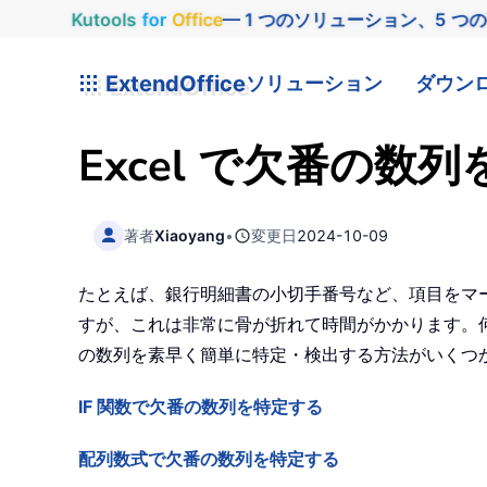
Kutools
for
Office
— 1 つのソリューション、5 つ
ExtendOffice
ソリューション
ダウン
Excel で欠番の数
著者
Xiaoyang
•
変更日
2024-10-09
たとえば、銀行明細書の小切手番号など、項目をマ
すが、これは非常に骨が折れて時間がかかります。何か工夫し
の数列を素早く簡単に特定・検出する方法がいくつ
IF 関数で欠番の数列を特定する
配列数式で欠番の数列を特定する