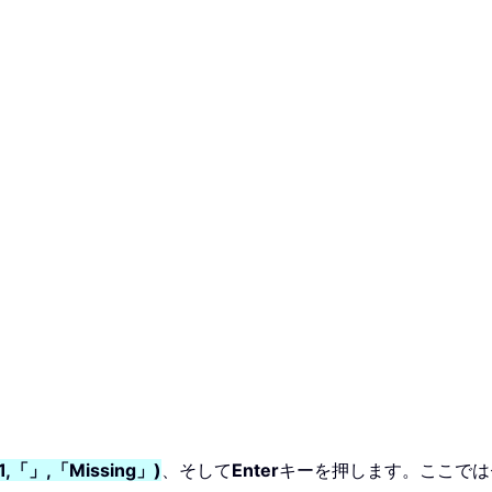
=1,「」,「Missing」)
、そして
Enter
キーを押します。ここではセ