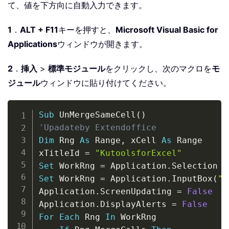
て、値を下方向に自動入力できます。
1
．
ALT + F11
キーを押すと、
Microsoft Visual Basic for
Applications
ウィンドウが開きます。
2
．
挿入
>
標準モジュール
をクリックし、次のマクロを
モ
ジュール
ウィンドウに貼り付けてください。
Copy
Sub
 UnMergeSameCell
(
)
'Upadateby Extendoffice
Dim
 Rng 
As
 Range
,
 xCell 
As
 Range

xTitleId 
=
"KutoolsforExcel"
Set
 WorkRng 
=
 Application
.
Set
 WorkRng 
=
 Application
.
InputBox
(
"R
Application
.
ScreenUpdating 
=
False
Application
.
DisplayAlerts 
=
False
For
Each
 Rng 
In
 WorkRng
