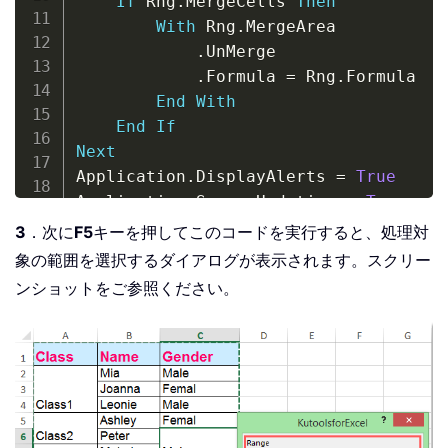
If
 Rng
.
MergeCells 
Then
With
 Rng
.
MergeArea

.
UnMerge

.
Formula 
=
 Rng
.
Formula

End
With
End
If
Next
Application
.
DisplayAlerts 
=
True
Application
.
ScreenUpdating 
=
True
End
Sub
3
．次に
F5
キーを押してこのコードを実行すると、処理対
象の範囲を選択するダイアログが表示されます。スクリー
ンショットをご参照ください。