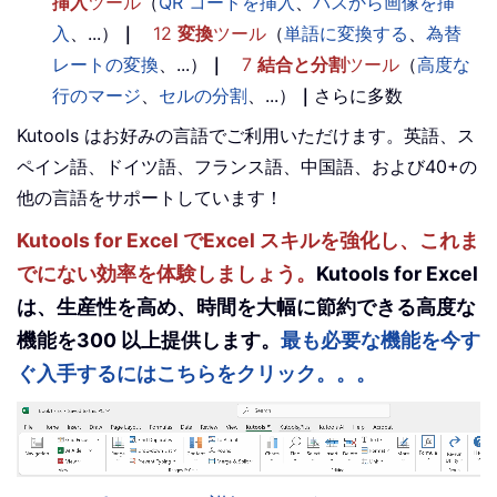
挿入
ツール
（
QR コードを挿入
、
パスから画像を挿
入
、...）
｜
12
変換
ツール
（
単語に変換する
、
為替
レートの変換
、...）
｜
7
結合と分割
ツール
（
高度な
行のマージ
、
セルの分割
、...）
｜
さらに多数
Kutools はお好みの言語でご利用いただけます。英語、ス
ペイン語、ドイツ語、フランス語、中国語、および40+の
他の言語をサポートしています！
Kutools for Excel でExcel スキルを強化し、これま
でにない効率を体験しましょう。
Kutools for Excel
は、生産性を高め、時間を大幅に節約できる高度な
機能を300 以上提供します。
最も必要な機能を今す
ぐ入手するにはこちらをクリック。。。