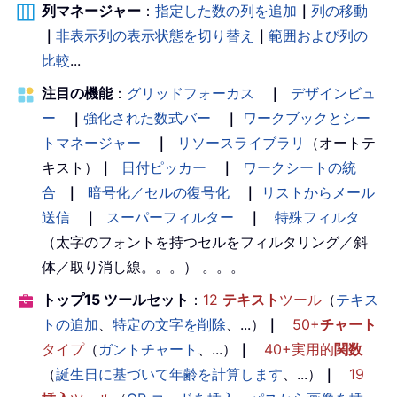
列マネージャー
：
指定した数の列を追加
｜
列の移動
｜
非表示列の表示状態を切り替え
｜
範囲および列の
比較
...
注目の機能
：
グリッドフォーカス
｜
デザインビュ
ー
｜
強化された数式バー
｜
ワークブックとシー
トマネージャー
｜
リソースライブラリ
（オートテ
キスト）
｜
日付ピッカー
｜
ワークシートの統
合
｜
暗号化／セルの復号化
｜
リストからメール
送信
｜
スーパーフィルター
｜
特殊フィルタ
（太字のフォントを持つセルをフィルタリング／斜
体／取り消し線。。。） 。。。
トップ15 ツールセット
：
12
テキスト
ツール
（
テキス
トの追加
、
特定の文字を削除
、...）
｜
50+
チャート
タイプ
（
ガントチャート
、...）
｜
40+実用的
関数
（
誕生日に基づいて年齢を計算します
、...）
｜
19