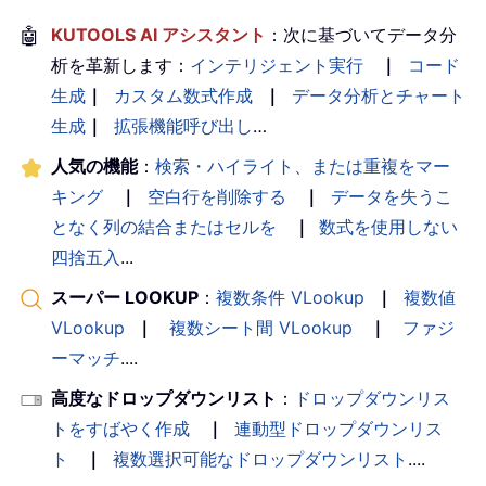
🤖
KUTOOLS AI アシスタント
：次に基づいてデータ分
析を革新します：
インテリジェント実行
｜
コード
生成
｜
カスタム数式作成
｜
データ分析とチャート
生成
｜
拡張機能呼び出し
…
人気の機能
：
検索・ハイライト、または重複をマー
キング
｜
空白行を削除する
｜
データを失うこ
となく列の結合またはセルを
｜
数式を使用しない
四捨五入
...
スーパー LOOKUP
：
複数条件 VLookup
｜
複数値
VLookup
｜
複数シート間 VLookup
｜
ファジ
ーマッチ
....
高度なドロップダウンリスト
：
ドロップダウンリス
トをすばやく作成
｜
連動型ドロップダウンリス
ト
｜
複数選択可能なドロップダウンリスト
....