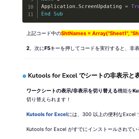
Application
.
ScreenUpdating 
=
Tr
End
Sub
上記コード中の
ShtNames = Array("Sheet1", "Sh
2
。次に
F5
キーを押してコードを実行すると、非
Kutools for Excel でシートの非
ワークシートの表示/非表示を切り替える
機能を
Ku
切り替えられます！
Kutools for Excel
には、300 以上の便利なExc
Kutools for Excel がすでにインストール