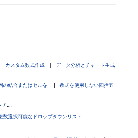
｜
カスタム数式作成
｜
データ分析とチャート生成
列の結合またはセルを
｜
数式を使用しない四捨五
ッチ
....
複数選択可能なドロップダウンリスト
....