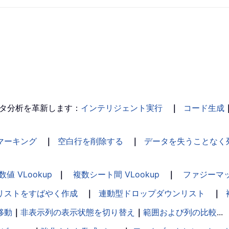
タ分析を革新します：
インテリジェント実行
｜
コード生成
マーキング
｜
空白行を削除する
｜
データを失うことなく
数値 VLookup
｜
複数シート間 VLookup
｜
ファジーマ
リストをすばやく作成
｜
連動型ドロップダウンリスト
｜
移動
｜
非表示列の表示状態を切り替え
｜
範囲および列の比較
...