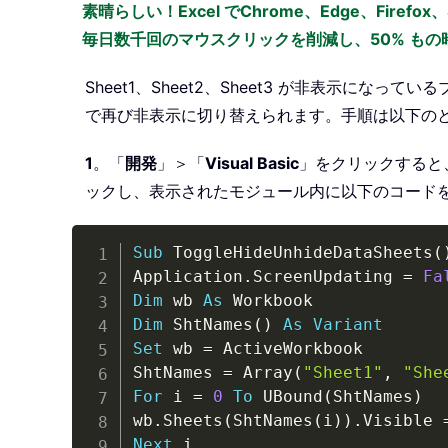
素晴らしい！Excel でChrome、Edge、Firefo
毎日数千回のマウスクリックを削減し、50% も
Sheet1、Sheet2、Sheet3 が非表示に
で再び非表示に切り替えられます。手順は以下の
1
。「
開発
」＞「
Visual Basic
」をクリックすると
ックし、表示されたモジュール内に以下のコード
Sub
 ToggleHideUnhideDataSheets
(
Application
.
ScreenUpdating 
=
Fa
Dim
 wb 
As
Dim
 ShtNames
(
)
As
Variant
Set
 wb 
=
 ActiveWorkbook

ShtNames 
=
 Array
(
"Sheet1"
,
"She
For
 i 
=
0
To
 UBound
(
ShtNames
)
wb
.
Sheets
(
ShtNames
(
i
)
)
.
Visible 
Next
 i
