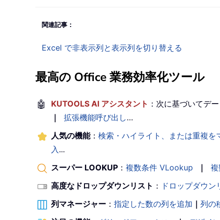
関連記事：
Excel で非表示列と表示列を切り替える
最高の Office 業務効率化ツール
🤖
KUTOOLS AI アシスタント
：次に基づいてデー
｜
拡張機能呼び出し
…
人気の機能
：
検索・ハイライト、または重複を
入
...
スーパー LOOKUP
：
複数条件 VLookup
｜
複
高度なドロップダウンリスト
：
ドロップダウン
列マネージャー
：
指定した数の列を追加
｜
列の