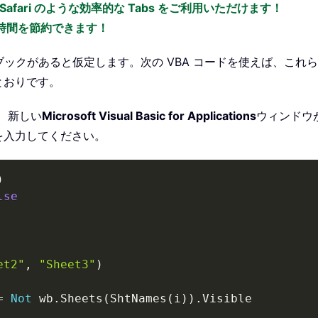
x、Safari のような効率的な Tabs をご利用いただけます！
の時間を節約できます！
なっているブックがあると仮定します。次の VBA コードを使えば
とおりです。
、新しい
Microsoft Visual Basic for Applications
ウィンドウ
を入力してください。
)
lse
et2"
,
"Sheet3"
)
=
Not
 wb
.
Sheets
(
ShtNames
(
i
)
)
.