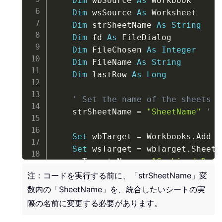
Dim
 wbSource 
As
 Workbook

Dim
 wsSource 
As
 Worksheet

Dim
 strSheetName 
As
String
Dim
 fd 
As
 FileDialog

Dim
 FileChosen 
As
Integer
Dim
 FileName 
As
String
Dim
 lastRow 
As
Long
' Set the name of the sheets t
    strSheetName 
=
"SheetName"
' C
Set
 wbTarget 
=
 Workbooks
.
Add

Set
 wsTarget 
=
 wbTarget
.
Sheets
    wsTarget
.
Name 
=
"Combined Data
注：コードを実行する前に、「strSheetName」変
Set
 fd 
=
 Application
.
FileDialo
数内の「SheetName」を、統合したいシートの実
    fd
.
AllowMultiSelect 
=
True
際の名前に変更する必要があります。