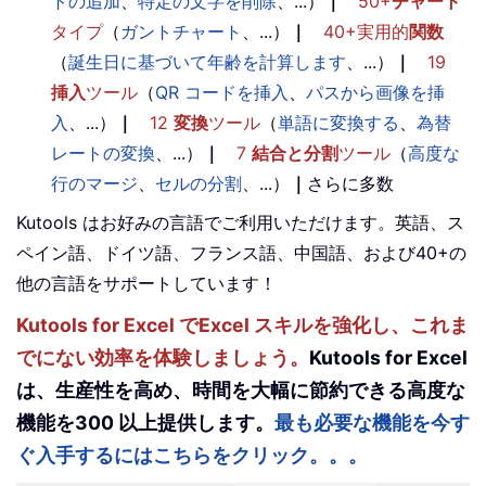
トの追加
、
特定の文字を削除
、...）
｜
50+
チャート
タイプ
（
ガントチャート
、...）
｜
40+実用的
関数
（
誕生日に基づいて年齢を計算します
、...）
｜
19
挿入
ツール
（
QR コードを挿入
、
パスから画像を挿
入
、...）
｜
12
変換
ツール
（
単語に変換する
、
為替
レートの変換
、...）
｜
7
結合と分割
ツール
（
高度な
行のマージ
、
セルの分割
、...）
｜
さらに多数
Kutools はお好みの言語でご利用いただけます。英語、ス
ペイン語、ドイツ語、フランス語、中国語、および40+の
他の言語をサポートしています！
Kutools for Excel でExcel スキルを強化し、これま
でにない効率を体験しましょう。
Kutools for Excel
は、生産性を高め、時間を大幅に節約できる高度な
機能を300 以上提供します。
最も必要な機能を今す
ぐ入手するにはこちらをクリック。。。