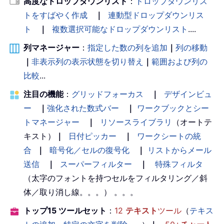
高度なドロップダウンリスト
：
ドロップダウンリス
トをすばやく作成
｜
連動型ドロップダウンリス
ト
｜
複数選択可能なドロップダウンリスト
....
列マネージャー
：
指定した数の列を追加
｜
列の移動
｜
非表示列の表示状態を切り替え
｜
範囲および列の
比較
...
注目の機能
：
グリッドフォーカス
｜
デザインビュ
ー
｜
強化された数式バー
｜
ワークブックとシー
トマネージャー
｜
リソースライブラリ
（オートテ
キスト）
｜
日付ピッカー
｜
ワークシートの統
合
｜
暗号化／セルの復号化
｜
リストからメール
送信
｜
スーパーフィルター
｜
特殊フィルタ
（太字のフォントを持つセルをフィルタリング／斜
体／取り消し線。。。） 。。。
トップ15 ツールセット
：
12
テキスト
ツール
（
テキス