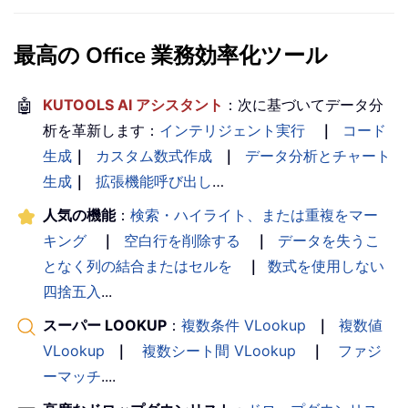
最高の Office 業務効率化ツール
🤖
KUTOOLS AI アシスタント
：次に基づいてデータ分
析を革新します：
インテリジェント実行
｜
コード
生成
｜
カスタム数式作成
｜
データ分析とチャート
生成
｜
拡張機能呼び出し
…
人気の機能
：
検索・ハイライト、または重複をマー
キング
｜
空白行を削除する
｜
データを失うこ
となく列の結合またはセルを
｜
数式を使用しない
四捨五入
...
スーパー LOOKUP
：
複数条件 VLookup
｜
複数値
VLookup
｜
複数シート間 VLookup
｜
ファジ
ーマッチ
....