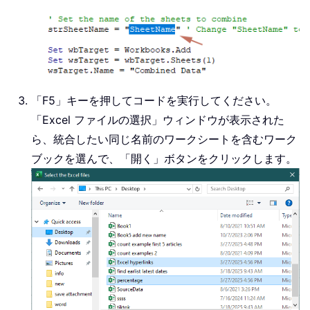
    FileChosen 
=
 fd
.
Show

If
 FileChosen 
=
-
1
Then
For
Each
 varFile 
In
 fd
.
Sel
Set
 wbSource 
=
 Workboo
On
Error
Resume
Next
「F5」キーを押してコードを実行してください。
Set
 wsSource 
=
 wbSourc
「Excel ファイルの選択」ウィンドウが表示された
On
Error
GoTo
0
ら、統合したい同じ名前のワークシートを含むワーク
If
Not
 wsSource 
Is
Not
ブックを選んで、「開く」ボタンをクリックします。
                lastRow 
=
 wsTarget
                wsSource
.
UsedRange
Set
 wsSource 
=
Not
End
If
            wbSource
.
Close 
False
Next
 varFile
