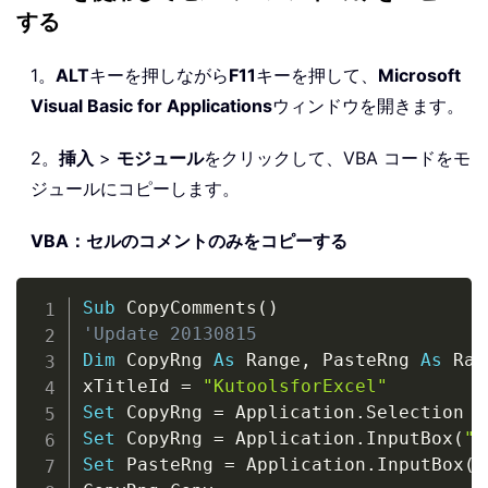
する
1。
ALT
キーを押しながら
F11
キーを押して、
Microsoft
Visual Basic for Applications
ウィンドウを開きます。
2。
挿入
>
モジュール
をクリックして、VBA コードをモ
ジュールにコピーします。
VBA：セルのコメントのみをコピーする
Copy
Sub
 CopyComments
(
)
'Update 20130815
Dim
 CopyRng 
As
 Range
,
 PasteRng 
As
 Ran
xTitleId 
=
"KutoolsforExcel"
Set
 CopyRng 
=
 Application
.
Set
 CopyRng 
=
 Application
.
InputBox
(
"R
Set
 PasteRng 
=
 Application
.
InputBox
(
"