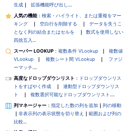
生成
｜
拡張機能呼び出し
…
人気の機能
：
検索・ハイライト、または重複をマー
キング
｜
空白行を削除する
｜
データを失うこ
となく列の結合またはセルを
｜
数式を使用しない
四捨五入
...
スーパー LOOKUP
：
複数条件 VLookup
｜
複数値
VLookup
｜
複数シート間 VLookup
｜
ファジ
ーマッチ
....
高度なドロップダウンリスト
：
ドロップダウンリス
トをすばやく作成
｜
連動型ドロップダウンリス
ト
｜
複数選択可能なドロップダウンリスト
....
列マネージャー
：
指定した数の列を追加
｜
列の移動
｜
非表示列の表示状態を切り替え
｜
範囲および列の
比較
...