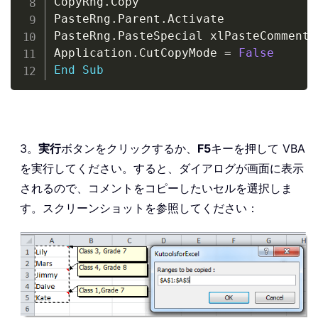
CopyRng
.
Copy

PasteRng
.
Parent
.
Activate

PasteRng
.
PasteSpecial xlPasteComments

Application
.
CutCopyMode 
=
False
End
Sub
3。
実行
ボタンをクリックするか、
F5
キーを押して VBA
を実行してください。すると、ダイアログが画面に表示
されるので、コメントをコピーしたいセルを選択しま
す。スクリーンショットを参照してください：