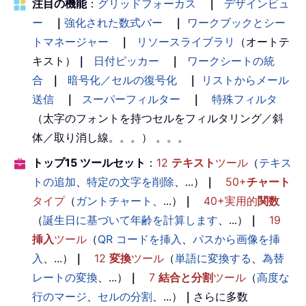
注目の機能
：
グリッドフォーカス
｜
デザインビュ
ー
｜
強化された数式バー
｜
ワークブックとシー
トマネージャー
｜
リソースライブラリ
（オートテ
キスト）
｜
日付ピッカー
｜
ワークシートの統
合
｜
暗号化／セルの復号化
｜
リストからメール
送信
｜
スーパーフィルター
｜
特殊フィルタ
（太字のフォントを持つセルをフィルタリング／斜
体／取り消し線。。。） 。。。
トップ15 ツールセット
：
12
テキスト
ツール
（
テキス
トの追加
、
特定の文字を削除
、...）
｜
50+
チャート
タイプ
（
ガントチャート
、...）
｜
40+実用的
関数
（
誕生日に基づいて年齢を計算します
、...）
｜
19
挿入
ツール
（
QR コードを挿入
、
パスから画像を挿
入
、...）
｜
12
変換
ツール
（
単語に変換する
、
為替
レートの変換
、...）
｜
7
結合と分割
ツール
（
高度な
行のマージ
、
セルの分割
、...）
｜
さらに多数