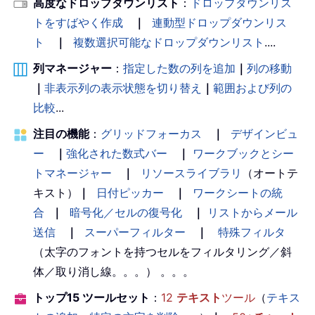
高度なドロップダウンリスト
：
ドロップダウンリス
トをすばやく作成
｜
連動型ドロップダウンリス
ト
｜
複数選択可能なドロップダウンリスト
....
列マネージャー
：
指定した数の列を追加
｜
列の移動
｜
非表示列の表示状態を切り替え
｜
範囲および列の
比較
...
注目の機能
：
グリッドフォーカス
｜
デザインビュ
ー
｜
強化された数式バー
｜
ワークブックとシー
トマネージャー
｜
リソースライブラリ
（オートテ
キスト）
｜
日付ピッカー
｜
ワークシートの統
合
｜
暗号化／セルの復号化
｜
リストからメール
送信
｜
スーパーフィルター
｜
特殊フィルタ
（太字のフォントを持つセルをフィルタリング／斜
体／取り消し線。。。） 。。。
トップ15 ツールセット
：
12
テキスト
ツール
（
テキス