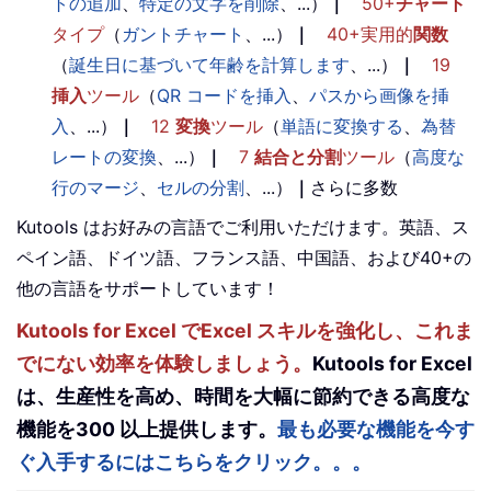
トの追加
、
特定の文字を削除
、...）
｜
50+
チャート
タイプ
（
ガントチャート
、...）
｜
40+実用的
関数
（
誕生日に基づいて年齢を計算します
、...）
｜
19
挿入
ツール
（
QR コードを挿入
、
パスから画像を挿
入
、...）
｜
12
変換
ツール
（
単語に変換する
、
為替
レートの変換
、...）
｜
7
結合と分割
ツール
（
高度な
行のマージ
、
セルの分割
、...）
｜
さらに多数
Kutools はお好みの言語でご利用いただけます。英語、ス
ペイン語、ドイツ語、フランス語、中国語、および40+の
他の言語をサポートしています！
Kutools for Excel でExcel スキルを強化し、これま
でにない効率を体験しましょう。
Kutools for Excel
は、生産性を高め、時間を大幅に節約できる高度な
機能を300 以上提供します。
最も必要な機能を今す
ぐ入手するにはこちらをクリック。。。