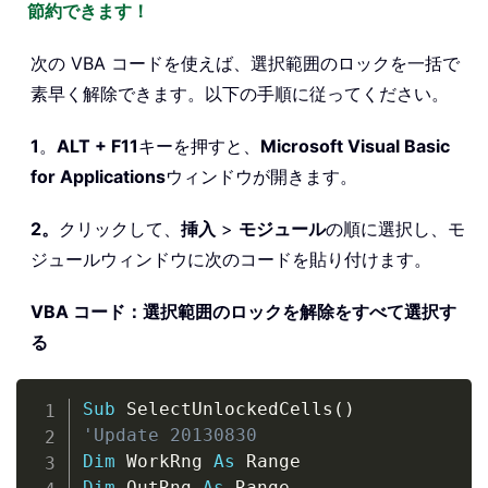
節約できます！
次の VBA コードを使えば、選択範囲のロックを一括で
素早く解除できます。以下の手順に従ってください。
1
。
ALT + F11
キーを押すと、
Microsoft Visual Basic
for Applications
ウィンドウが開きます。
2。
クリックして、
挿入
>
モジュール
の順に選択し、モ
ジュールウィンドウに次のコードを貼り付けます。
VBA コード：選択範囲のロックを解除をすべて選択す
る
Copy
Sub
 SelectUnlockedCells
(
)
'Update 20130830
Dim
 WorkRng 
As
Dim
 OutRng 
As