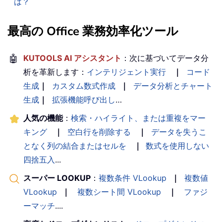
は？
最高の Office 業務効率化ツール
🤖
KUTOOLS AI アシスタント
：次に基づいてデータ分
析を革新します：
インテリジェント実行
｜
コード
生成
｜
カスタム数式作成
｜
データ分析とチャート
生成
｜
拡張機能呼び出し
…
人気の機能
：
検索・ハイライト、または重複をマー
キング
｜
空白行を削除する
｜
データを失うこ
となく列の結合またはセルを
｜
数式を使用しない
四捨五入
...
スーパー LOOKUP
：
複数条件 VLookup
｜
複数値
VLookup
｜
複数シート間 VLookup
｜
ファジ
ーマッチ
....