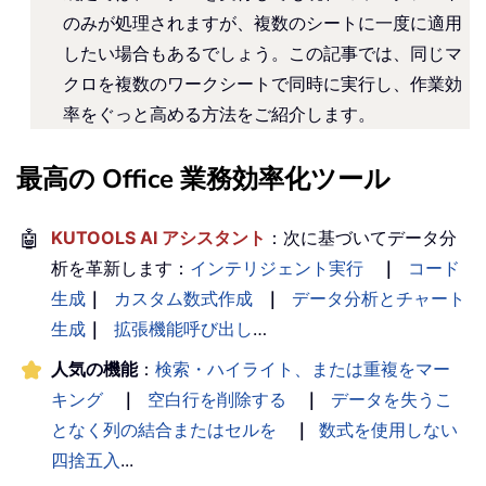
のみが処理されますが、複数のシートに一度に適用
したい場合もあるでしょう。この記事では、同じマ
クロを複数のワークシートで同時に実行し、作業効
率をぐっと高める方法をご紹介します。
最高の Office 業務効率化ツール
🤖
KUTOOLS AI アシスタント
：次に基づいてデータ分
析を革新します：
インテリジェント実行
｜
コード
生成
｜
カスタム数式作成
｜
データ分析とチャート
生成
｜
拡張機能呼び出し
…
人気の機能
：
検索・ハイライト、または重複をマー
キング
｜
空白行を削除する
｜
データを失うこ
となく列の結合またはセルを
｜
数式を使用しない
四捨五入
...