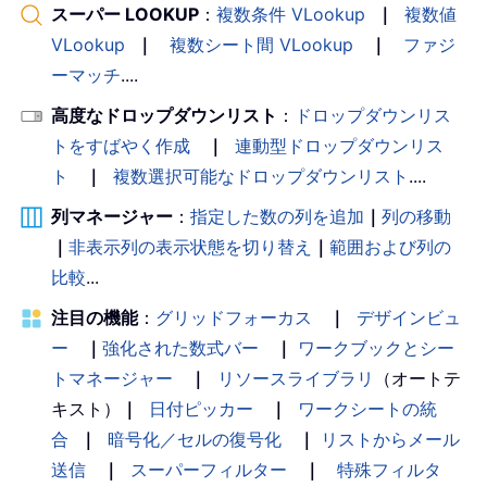
スーパー LOOKUP
：
複数条件 VLookup
｜
複数値
VLookup
｜
複数シート間 VLookup
｜
ファジ
ーマッチ
....
高度なドロップダウンリスト
：
ドロップダウンリス
トをすばやく作成
｜
連動型ドロップダウンリス
ト
｜
複数選択可能なドロップダウンリスト
....
列マネージャー
：
指定した数の列を追加
｜
列の移動
｜
非表示列の表示状態を切り替え
｜
範囲および列の
比較
...
注目の機能
：
グリッドフォーカス
｜
デザインビュ
ー
｜
強化された数式バー
｜
ワークブックとシー
トマネージャー
｜
リソースライブラリ
（オートテ
キスト）
｜
日付ピッカー
｜
ワークシートの統
合
｜
暗号化／セルの復号化
｜
リストからメール
送信
｜
スーパーフィルター
｜
特殊フィルタ