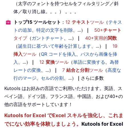
（太字のフォントを持つセルをフィルタリング／斜
体／取り消し線。。。） 。。。
トップ15 ツールセット
：
12
テキスト
ツール
（
テキス
トの追加
、
特定の文字を削除
、...）
｜
50+
チャート
タイプ
（
ガントチャート
、...）
｜
40+実用的
関数
（
誕生日に基づいて年齢を計算します
、...）
｜
19
挿入
ツール
（
QR コードを挿入
、
パスから画像を挿
入
、...）
｜
12
変換
ツール
（
単語に変換する
、
為替
レートの変換
、...）
｜
7
結合と分割
ツール
（
高度な
行のマージ
、
セルの分割
、...）
｜
さらに多数
Kutools はお好みの言語でご利用いただけます。英語、ス
ペイン語、ドイツ語、フランス語、中国語、および40+の
他の言語をサポートしています！
Kutools for Excel でExcel スキルを強化し、これま
でにない効率を体験しましょう。
Kutools for Excel