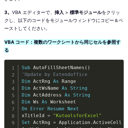
3。
VBA エディターで、
挿入
>
標準モジュール
をクリッ
クし、以下のコードをモジュールウィンドウにコピー＆ペ
ーストしてください。
VBA コード：複数のワークシートから同じセルを参照す
る
Copy
Sub
 AutoFillSheetNames
(
)
'Update by Extendoffice
Dim
 ActRng 
As
Dim
 ActWsName 
As
String
Dim
 ActAddress 
As
String
Dim
 Ws 
As
On
Error
Resume
Next
xTitleId 
=
"KutoolsforExcel"
Set
 ActRng 
=
 Application
.
ActiveCell
