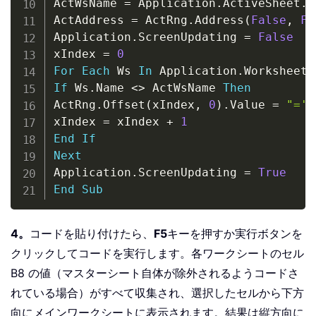
ActWsName 
=
 Application
.
ActiveSheet
.
N
ActAddress 
=
 ActRng
.
Address
(
False
,
Fa
Application
.
ScreenUpdating 
=
False
xIndex 
=
0
For
Each
 Ws 
In
 Application
.
If
 Ws
.
Name 
<
>
 ActWsName 
Then
ActRng
.
Offset
(
xIndex
,
0
)
.
Value 
=
"='"
xIndex 
=
 xIndex 
+
1
End
If
Next
Application
.
ScreenUpdating 
=
True
End
Sub
4。
コードを貼り付けたら、
F5
キーを押すか実行ボタンを
クリックしてコードを実行します。各ワークシートのセル
B8 の値（マスターシート自体が除外されるようコードさ
れている場合）がすべて収集され、選択したセルから下方
向にメインワークシートに表示されます。結果は縦方向に