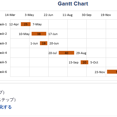
プ）
ステップ）
化する