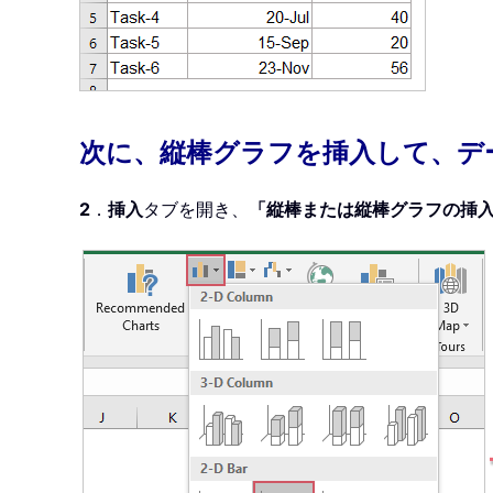
次に、縦棒グラフを挿入して、デ
2
．
挿入
タブを開き、
「縦棒または縦棒グラフの挿