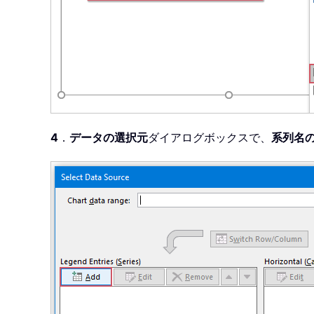
4
．
データの選択元
ダイアログボックスで、
系列名