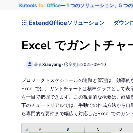
Kutools
for
Office
— 1 つのソリューション、5 つ
ExtendOffice
ソリューション
ダウン
Excel でガント
著者
Xiaoyang
•
変更日
2025-09-10
プロジェクトスケジュールの追跡と管理は、効率的
Excel では、ガントチャートは横棒グラフとし
を一目で把握できます。この視覚的な概要は、経験
下のチュートリアルでは、手動での作成方法から自動
ら専門的な要件まで幅広く対応したExcel でのガ