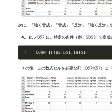
次に、「強く賛成」「賛成」「反対」「強く反対」
4。
セル B57 に、特定の条件（例：$B$51
=COUNTIF(B2:B51,$B$51)
その後、この数式セルを必要な列（B57:K57