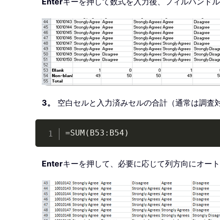
Enter
キーを押して数式を入力後、フィルハンドル
3。
空白セルと入力済みセルの合計（通常は調査対
=SUM(B53:B54)
Enter
キーを押して、必要に応じて列方向にオート