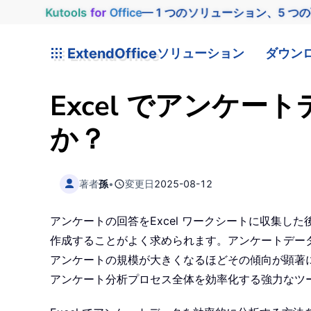
Kutools
for
Office
— 1 つのソリューション、5 つ
ExtendOffice
ソリューション
ダウン
Excel でアンケ
か？
著者
孫
•
変更日
2025-08-12
アンケートの回答をExcel ワークシートに収集
作成することがよく求められます。アンケートデー
アンケートの規模が大きくなるほどその傾向が顕著に
アンケート分析プロセス全体を効率化する強力なツ