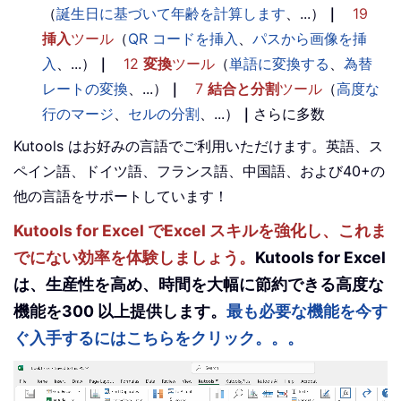
（
誕生日に基づいて年齢を計算します
、...）
｜
19
挿入
ツール
（
QR コードを挿入
、
パスから画像を挿
入
、...）
｜
12
変換
ツール
（
単語に変換する
、
為替
レートの変換
、...）
｜
7
結合と分割
ツール
（
高度な
行のマージ
、
セルの分割
、...）
｜
さらに多数
Kutools はお好みの言語でご利用いただけます。英語、ス
ペイン語、ドイツ語、フランス語、中国語、および40+の
他の言語をサポートしています！
Kutools for Excel でExcel スキルを強化し、これま
でにない効率を体験しましょう。
Kutools for Excel
は、生産性を高め、時間を大幅に節約できる高度な
機能を300 以上提供します。
最も必要な機能を今す
ぐ入手するにはこちらをクリック。。。