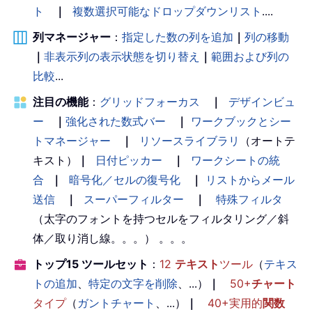
ト
｜
複数選択可能なドロップダウンリスト
....
列マネージャー
：
指定した数の列を追加
｜
列の移動
｜
非表示列の表示状態を切り替え
｜
範囲および列の
比較
...
注目の機能
：
グリッドフォーカス
｜
デザインビュ
ー
｜
強化された数式バー
｜
ワークブックとシー
トマネージャー
｜
リソースライブラリ
（オートテ
キスト）
｜
日付ピッカー
｜
ワークシートの統
合
｜
暗号化／セルの復号化
｜
リストからメール
送信
｜
スーパーフィルター
｜
特殊フィルタ
（太字のフォントを持つセルをフィルタリング／斜
体／取り消し線。。。） 。。。
トップ15 ツールセット
：
12
テキスト
ツール
（
テキス
トの追加
、
特定の文字を削除
、...）
｜
50+
チャート
タイプ
（
ガントチャート
、...）
｜
40+実用的
関数