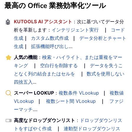
最高の Office 業務効率化ツール
🤖
KUTOOLS AI アシスタント
：次に基づいてデータ分
析を革新します：
インテリジェント実行
｜
コード
生成
｜
カスタム数式作成
｜
データ分析とチャート
生成
｜
拡張機能呼び出し
…
人気の機能
：
検索・ハイライト、または重複をマー
キング
｜
空白行を削除する
｜
データを失うこ
となく列の結合またはセルを
｜
数式を使用しない
四捨五入
...
スーパー LOOKUP
：
複数条件 VLookup
｜
複数値
VLookup
｜
複数シート間 VLookup
｜
ファジ
ーマッチ
....
高度なドロップダウンリスト
：
ドロップダウンリス
トをすばやく作成
｜
連動型ドロップダウンリス