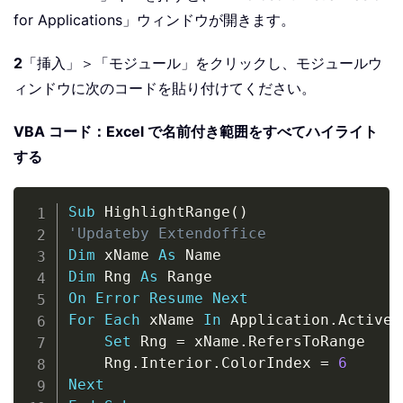
for Applications」ウィンドウが開きます。
2
「挿入」＞「モジュール」をクリックし、モジュールウ
ィンドウに次のコードを貼り付けてください。
VBA コード：Excel で名前付き範囲をすべてハイライト
する
Copy
Sub
 HighlightRange
(
)
'Updateby Extendoffice
Dim
 xName 
As
Dim
 Rng 
As
On
Error
Resume
Next
For
Each
 xName 
In
 Application
.
ActiveW
Set
 Rng 
=
 xName
.
RefersToRange

    Rng
.
Interior
.
ColorIndex 
=
6
Next