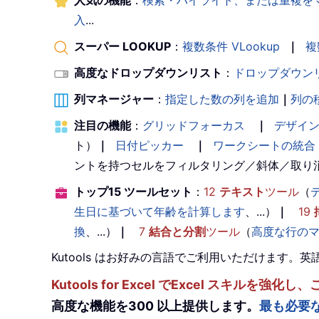
人気の機能
：
検索・ハイライト、または重複を
入
...
スーパー LOOKUP
：
複数条件 VLookup
｜
複
高度なドロップダウンリスト
：
ドロップダウン
列マネージャー
：
指定した数の列を追加
｜
列の
注目の機能
：
グリッドフォーカス
｜
デザイ
ト）
｜
日付ピッカー
｜
ワークシートの統合
ントを持つセルをフィルタリング／斜体／取り
トップ15 ツールセット
：
12
テキスト
ツール
（
生日に基づいて年齢を計算します
、...）
｜
19
換
、...）
｜
7
結合と分割
ツール
（
高度な行の
Kutools はお好みの言語でご利用いただけます
Kutools for Excel でExcel スキ
高度な機能を300 以上提供します。
最も必要