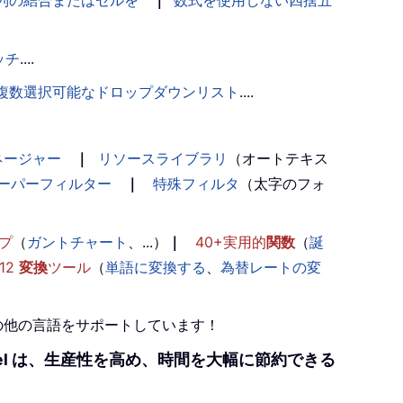
列の結合またはセルを
｜
数式を使用しない四捨五
ッチ
....
複数選択可能なドロップダウンリスト
....
ネージャー
｜
リソースライブラリ
（オートテキス
ーパーフィルター
｜
特殊フィルタ
（太字のフォ
プ
（
ガントチャート
、...）
｜
40+実用的
関数
（
誕
12
変換
ツール
（
単語に変換する
、
為替レートの変
+の他の言語をサポートしています！
r Excel は、生産性を高め、時間を大幅に節約できる