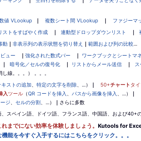
マーキング
｜
空白行を削除する
｜
データを失うことなく
数値 VLookup
｜
複数シート間 VLookup
｜
ファジーマ
リストをすばやく作成
｜
連動型ドロップダウンリスト
｜
移動
｜
非表示列の表示状態を切り替え
｜
範囲および列の比較
...
ンビュー
｜
強化された数式バー
｜
ワークブックとシートマ
｜
暗号化／セルの復号化
｜
リストからメール送信
｜
ス
消し線。。。） 。。。
テキストの追加
、
特定の文字を削除
、...）
｜
50+
チャート
タイ
挿入
ツール
（
QR コードを挿入
、
パスから画像を挿入
、...）
｜
マージ
、
セルの分割
、...）
｜
さらに多数
。英語、スペイン語、ドイツ語、フランス語、中国語、および40
ルを強化し、これまでにない効率を体験しましょう。
Kutools fo
な機能を今すぐ入手するにはこちらをクリック。。。