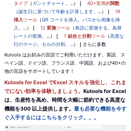
タイプ
（
ガントチャート
、...）
｜
40+実用的
関数
（
誕生日に基づいて年齢を計算します
、...）
｜
19
挿入
ツール
（
QR コードを挿入
、
パスから画像を挿
入
、...）
｜
12
変換
ツール
（
単語に変換する
、
為替
レートの変換
、...）
｜
7
結合と分割
ツール
（
高度な
行のマージ
、
セルの分割
、...）
｜
さらに多数
Kutools はお好みの言語でご利用いただけます。英語、ス
ペイン語、ドイツ語、フランス語、中国語、および40+の
他の言語をサポートしています！
Kutools for Excel でExcel スキルを強化し、これま
でにない効率を体験しましょう。
Kutools for Excel
は、生産性を高め、時間を大幅に節約できる高度な
機能を300 以上提供します。
最も必要な機能を今す
ぐ入手するにはこちらをクリック。。。