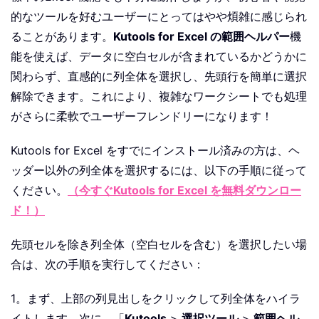
的なツールを好むユーザーにとってはやや煩雑に感じられ
ることがあります。
Kutools for Excel の範囲ヘルパー
機
能を使えば、データに空白セルが含まれているかどうかに
関わらず、直感的に列全体を選択し、先頭行を簡単に選択
解除できます。これにより、複雑なワークシートでも処理
がさらに柔軟でユーザーフレンドリーになります！
Kutools for Excel をすでにインストール済みの方は、
ヘ
ッダー以外の列全体を選択するには、以下の手順に従って
ください。
（今すぐKutools for Excel を無料ダウンロー
ド！）
先頭セルを除き列全体（空白セルを含む）を選択したい場
合は、次の手順を実行してください：
1。まず、上部の列見出しをクリックして列全体をハイラ
イトします。次に、「
Kutools
>
選択ツール
>
範囲ヘル