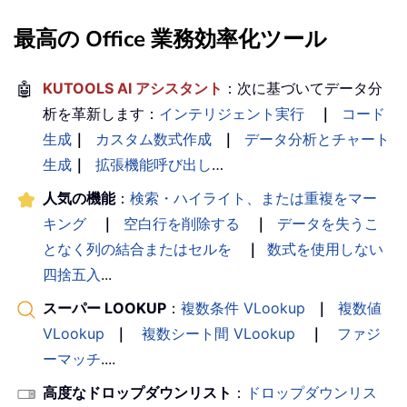
最高の Office 業務効率化ツール
🤖
KUTOOLS AI アシスタント
：次に基づいてデータ分
析を革新します：
インテリジェント実行
｜
コード
生成
｜
カスタム数式作成
｜
データ分析とチャート
生成
｜
拡張機能呼び出し
…
人気の機能
：
検索・ハイライト、または重複をマー
キング
｜
空白行を削除する
｜
データを失うこ
となく列の結合またはセルを
｜
数式を使用しない
四捨五入
...
スーパー LOOKUP
：
複数条件 VLookup
｜
複数値
VLookup
｜
複数シート間 VLookup
｜
ファジ
ーマッチ
....
高度なドロップダウンリスト
：
ドロップダウンリス