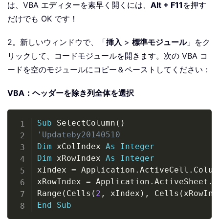
は、VBA エディターを素早く開くには、
Alt + F11
を押す
だけでも OK です！
2。新しいウィンドウで、「
挿入
>
標準モジュール
」をク
リックして、コードモジュールを開きます。次の VBA コ
ードを空のモジュールにコピー＆ペーストしてください：
VBA：ヘッダーを除き列全体を選択
Copy
Sub
 SelectColumn
(
)
'Updateby20140510
Dim
 xColIndex 
As
Integer
Dim
 xRowIndex 
As
Integer
xIndex 
=
 Application
.
ActiveCell
.
Column
xRowIndex 
=
 Application
.
ActiveSheet
.
C
Range
(
Cells
(
2
,
 xIndex
)
,
 Cells
(
xRowInd
End
Sub