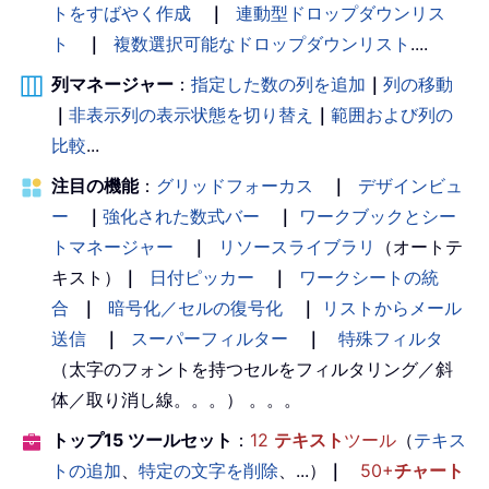
トをすばやく作成
｜
連動型ドロップダウンリス
ト
｜
複数選択可能なドロップダウンリスト
....
列マネージャー
：
指定した数の列を追加
｜
列の移動
｜
非表示列の表示状態を切り替え
｜
範囲および列の
比較
...
注目の機能
：
グリッドフォーカス
｜
デザインビュ
ー
｜
強化された数式バー
｜
ワークブックとシー
トマネージャー
｜
リソースライブラリ
（オートテ
キスト）
｜
日付ピッカー
｜
ワークシートの統
合
｜
暗号化／セルの復号化
｜
リストからメール
送信
｜
スーパーフィルター
｜
特殊フィルタ
（太字のフォントを持つセルをフィルタリング／斜
体／取り消し線。。。） 。。。
トップ15 ツールセット
：
12
テキスト
ツール
（
テキス
トの追加
、
特定の文字を削除
、...）
｜
50+
チャート