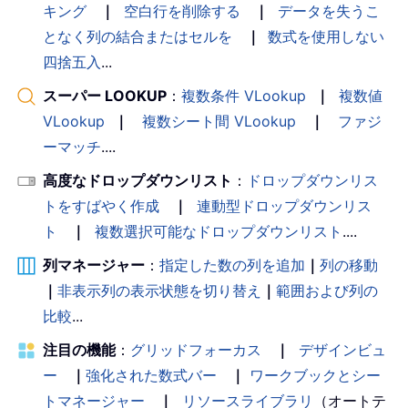
キング
｜
空白行を削除する
｜
データを失うこ
となく列の結合またはセルを
｜
数式を使用しない
四捨五入
...
スーパー LOOKUP
：
複数条件 VLookup
｜
複数値
VLookup
｜
複数シート間 VLookup
｜
ファジ
ーマッチ
....
高度なドロップダウンリスト
：
ドロップダウンリス
トをすばやく作成
｜
連動型ドロップダウンリス
ト
｜
複数選択可能なドロップダウンリスト
....
列マネージャー
：
指定した数の列を追加
｜
列の移動
｜
非表示列の表示状態を切り替え
｜
範囲および列の
比較
...
注目の機能
：
グリッドフォーカス
｜
デザインビュ
ー
｜
強化された数式バー
｜
ワークブックとシー
トマネージャー
｜
リソースライブラリ
（オートテ