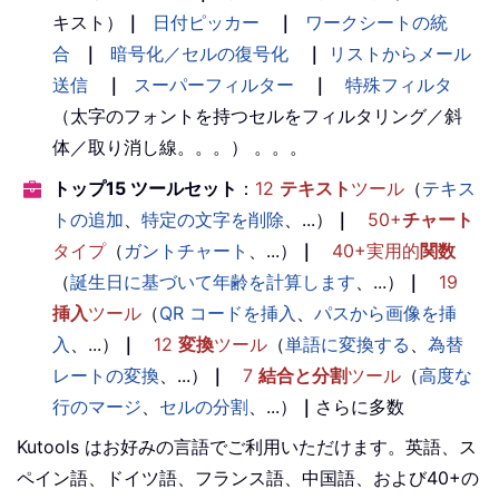
キスト）
｜
日付ピッカー
｜
ワークシートの統
合
｜
暗号化／セルの復号化
｜
リストからメール
送信
｜
スーパーフィルター
｜
特殊フィルタ
（太字のフォントを持つセルをフィルタリング／斜
体／取り消し線。。。） 。。。
トップ15 ツールセット
：
12
テキスト
ツール
（
テキス
トの追加
、
特定の文字を削除
、...）
｜
50+
チャート
タイプ
（
ガントチャート
、...）
｜
40+実用的
関数
（
誕生日に基づいて年齢を計算します
、...）
｜
19
挿入
ツール
（
QR コードを挿入
、
パスから画像を挿
入
、...）
｜
12
変換
ツール
（
単語に変換する
、
為替
レートの変換
、...）
｜
7
結合と分割
ツール
（
高度な
行のマージ
、
セルの分割
、...）
｜
さらに多数
Kutools はお好みの言語でご利用いただけます。英語、ス
ペイン語、ドイツ語、フランス語、中国語、および40+の