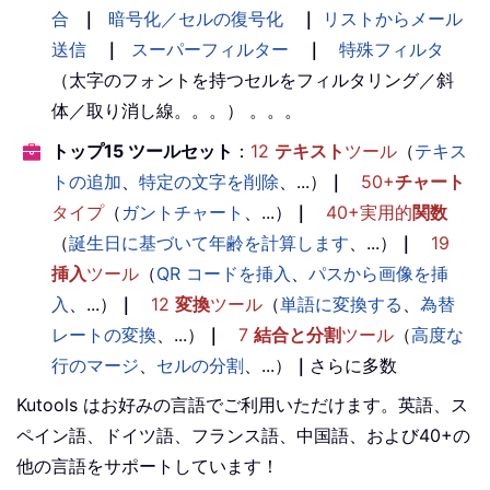
合
｜
暗号化／セルの復号化
｜
リストからメール
送信
｜
スーパーフィルター
｜
特殊フィルタ
（太字のフォントを持つセルをフィルタリング／斜
体／取り消し線。。。） 。。。
トップ15 ツールセット
：
12
テキスト
ツール
（
テキス
トの追加
、
特定の文字を削除
、...）
｜
50+
チャート
タイプ
（
ガントチャート
、...）
｜
40+実用的
関数
（
誕生日に基づいて年齢を計算します
、...）
｜
19
挿入
ツール
（
QR コードを挿入
、
パスから画像を挿
入
、...）
｜
12
変換
ツール
（
単語に変換する
、
為替
レートの変換
、...）
｜
7
結合と分割
ツール
（
高度な
行のマージ
、
セルの分割
、...）
｜
さらに多数
Kutools はお好みの言語でご利用いただけます。英語、ス
ペイン語、ドイツ語、フランス語、中国語、および40+の
他の言語をサポートしています！