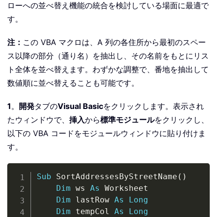
ローへの並べ替え機能の統合を検討している場面に最適で
す。
注：
この VBA マクロは、A 列の各住所から最初のスペー
ス以降の部分（通り名）を抽出し、その名前をもとにリス
ト全体を並べ替えます。わずかな調整で、番地を抽出して
数値順に並べ替えることも可能です。
1
。
開発
タブの
Visual Basic
をクリックします。表示され
たウィンドウで、
挿入
から
標準モジュール
をクリックし、
以下の VBA コードをモジュールウィンドウに貼り付けま
す。
Copy
Sub
 SortAddressesByStreetName
(
)
Dim
 ws 
As
 Worksheet

Dim
 lastRow 
As
Long
Dim
 tempCol 
As
Long