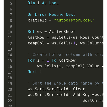
Dim
 i 
As
Long
On
Error
Resume
Next
    xTitleId 
=
"KutoolsforExcel"
Set
 ws 
=
 ActiveSheet

    lastRow 
=
 ws
.
Cells
(
ws
.
Rows
.
Count
,
    tempCol 
=
 ws
.
Cells
(
1
,
 ws
.
Columns
.
' Create helper column with stree
For
 i 
=
1
To
 lastRow

        ws
.
Cells
(
i
,
 tempCol
)
.
Value 
=
 
Next
 i

' Sort the whole data range by th
    ws
.
Sort
.
SortFields
.
Clear

    ws
.
Sort
.
SortFields
.
Add Key
:
=
ws
.
Ra
                           SortOn
:
=
xl