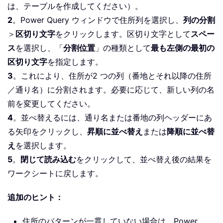
は、テーブルを作成してください）。
2
。Power Query ウィンドウで住所列を選択し、
列の分割
＞
区切り文字
をクリックします。区切り文字として
スペー
ス
を選択し、「
分割位置
」の種類として
最も左側の最初の
区切り文字
を指定します。
3
。これにより、住所が2 つの列（番地とそれ以降の住所
／通り名）に分割されます。必要に応じて、新しい列の名
前を変更してください。
4
。並べ替えるには、通り名または番地の列ヘッダーにあ
る矢印をクリックし、
昇順に並べ替え
または
降順に並べ替
え
を選択します。
5
。
閉じて読み込む
をクリックして、並べ替え後の結果を
ワークシートに戻します。
追加のヒント：
住所のパターンが一貫していない場合は、Power