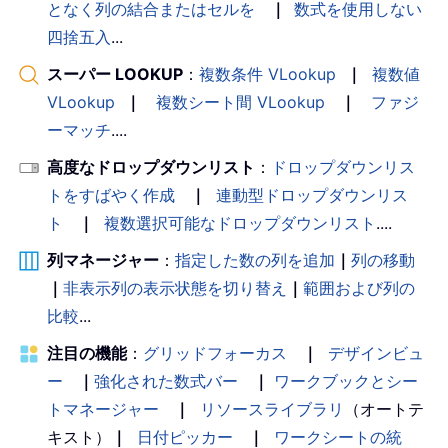
となく列の結合またはセルを
｜
数式を使用しない
四捨五入
...
スーパー LOOKUP
：
複数条件 VLookup
｜
複数値
VLookup
｜
複数シート間 VLookup
｜
ファジ
ーマッチ
....
高度なドロップダウンリスト
：
ドロップダウンリス
トをすばやく作成
｜
連動型ドロップダウンリス
ト
｜
複数選択可能なドロップダウンリスト
....
列マネージャー
：
指定した数の列を追加
｜
列の移動
｜
非表示列の表示状態を切り替え
｜
範囲および列の
比較
...
注目の機能
：
グリッドフォーカス
｜
デザインビュ
ー
｜
強化された数式バー
｜
ワークブックとシー
トマネージャー
｜
リソースライブラリ
（オートテ
キスト）
｜
日付ピッカー
｜
ワークシートの統