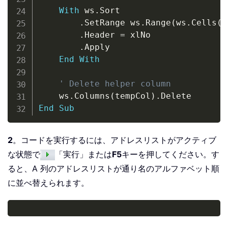
With
 ws
.
Sort

.
SetRange ws
.
Range
(
ws
.
Cells
(
1
.
Header 
=
 xlNo

.
Apply

End
With
' Delete helper column
    ws
.
Columns
(
tempCol
)
.
End
Sub
2
。コードを実行するには、アドレスリストがアクティブ
な状態で
「実行」または
F5
キーを押してください。す
ると、A 列のアドレスリストが通り名のアルファベット順
に並べ替えられます。
Copy