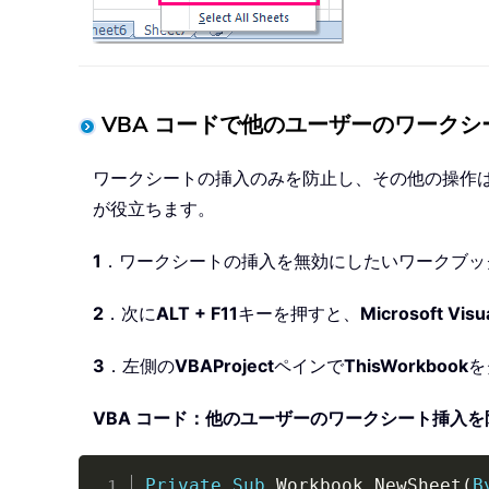
VBA コードで他のユーザーのワーク
ワークシートの挿入のみを防止し、その他の操作は
が役立ちます。
1
．ワークシートの挿入を無効にしたいワークブッ
2
．次に
ALT + F11
キーを押すと、
Microsoft Vis
3
．左側の
VBAProject
ペインで
ThisWorkbook
を
VBA コード：他のユーザーのワークシート挿入を
Private
Sub
 Workbook_NewSheet
(
B