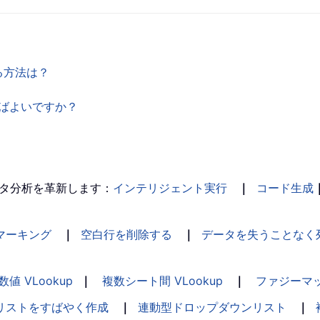
る方法は？
すればよいですか？
タ分析を革新します：
インテリジェント実行
｜
コード生成
マーキング
｜
空白行を削除する
｜
データを失うことなく
数値 VLookup
｜
複数シート間 VLookup
｜
ファジーマ
リストをすばやく作成
｜
連動型ドロップダウンリスト
｜