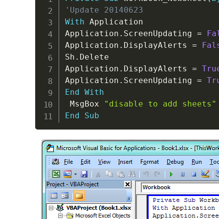
'Update 20140623
With
 Application

Application
.
ScreenUpdating 
=
Fa
Application
.
DisplayAlerts 
=
Fal
Sh
.
Delete

Application
.
DisplayAlerts 
=
Tru
Application
.
ScreenUpdating 
=
Tr
End
With
 MsgBox 
"disable to add sheets"
End
Sub