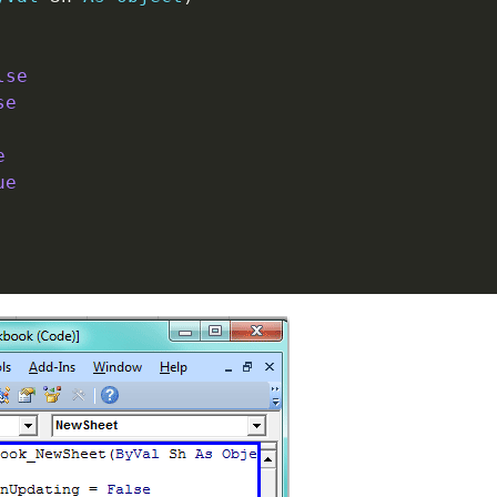
lse
se
e
ue