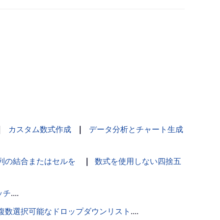
｜
カスタム数式作成
｜
データ分析とチャート生成
列の結合またはセルを
｜
数式を使用しない四捨五
ッチ
....
複数選択可能なドロップダウンリスト
....