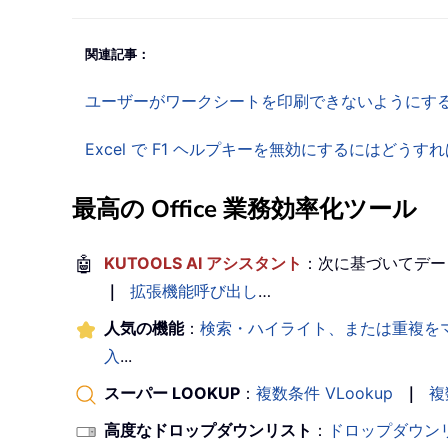
関連記事：
ユーザーがワークシートを印刷できないようにす
Excel で F1 ヘルプキーを無効にするにはどう
最高の Office 業務効率化ツール
🤖
KUTOOLS AI アシスタント
：次に基づいてデー
｜
拡張機能呼び出し
…
人気の機能
：
検索・ハイライト、または重複を
入
...
スーパー LOOKUP
：
複数条件 VLookup
｜
複
高度なドロップダウンリスト
：
ドロップダウン