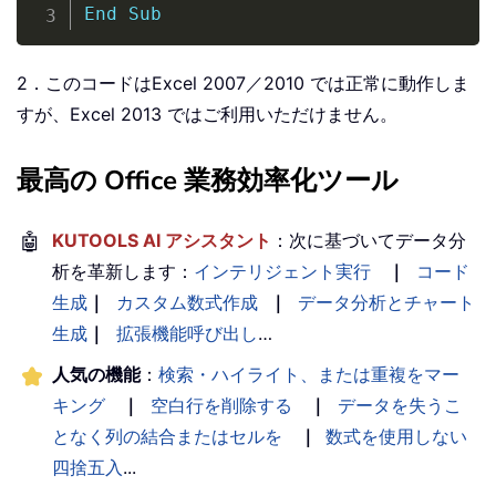
End
Sub
2．このコードはExcel 2007／2010 では正常に動作しま
すが、Excel 2013 ではご利用いただけません。
最高の Office 業務効率化ツール
🤖
KUTOOLS AI アシスタント
：次に基づいてデータ分
析を革新します：
インテリジェント実行
｜
コード
生成
｜
カスタム数式作成
｜
データ分析とチャート
生成
｜
拡張機能呼び出し
…
人気の機能
：
検索・ハイライト、または重複をマー
キング
｜
空白行を削除する
｜
データを失うこ
となく列の結合またはセルを
｜
数式を使用しない
四捨五入
...