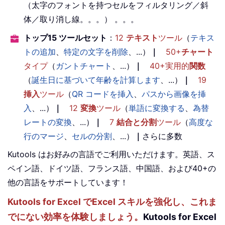
（太字のフォントを持つセルをフィルタリング／斜
体／取り消し線。。。） 。。。
トップ15 ツールセット
：
12
テキスト
ツール
（
テキス
トの追加
、
特定の文字を削除
、...）
｜
50+
チャート
タイプ
（
ガントチャート
、...）
｜
40+実用的
関数
（
誕生日に基づいて年齢を計算します
、...）
｜
19
挿入
ツール
（
QR コードを挿入
、
パスから画像を挿
入
、...）
｜
12
変換
ツール
（
単語に変換する
、
為替
レートの変換
、...）
｜
7
結合と分割
ツール
（
高度な
行のマージ
、
セルの分割
、...）
｜
さらに多数
Kutools はお好みの言語でご利用いただけます。英語、ス
ペイン語、ドイツ語、フランス語、中国語、および40+の
他の言語をサポートしています！
Kutools for Excel でExcel スキルを強化し、これま
でにない効率を体験しましょう。
Kutools for Excel