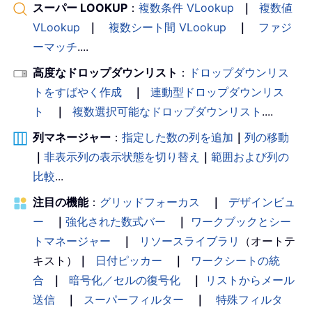
スーパー LOOKUP
：
複数条件 VLookup
｜
複数値
VLookup
｜
複数シート間 VLookup
｜
ファジ
ーマッチ
....
高度なドロップダウンリスト
：
ドロップダウンリス
トをすばやく作成
｜
連動型ドロップダウンリス
ト
｜
複数選択可能なドロップダウンリスト
....
列マネージャー
：
指定した数の列を追加
｜
列の移動
｜
非表示列の表示状態を切り替え
｜
範囲および列の
比較
...
注目の機能
：
グリッドフォーカス
｜
デザインビュ
ー
｜
強化された数式バー
｜
ワークブックとシー
トマネージャー
｜
リソースライブラリ
（オートテ
キスト）
｜
日付ピッカー
｜
ワークシートの統
合
｜
暗号化／セルの復号化
｜
リストからメール
送信
｜
スーパーフィルター
｜
特殊フィルタ