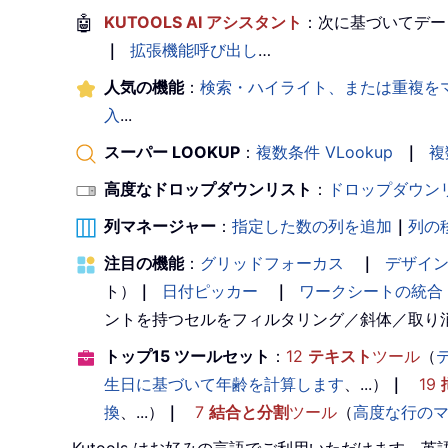
🤖
KUTOOLS AI アシスタント
：次に基づいてデー
｜
拡張機能呼び出し
…
人気の機能
：
検索・ハイライト、または重複を
入
...
スーパー LOOKUP
：
複数条件 VLookup
｜
複
高度なドロップダウンリスト
：
ドロップダウン
列マネージャー
：
指定した数の列を追加
｜
列の
注目の機能
：
グリッドフォーカス
｜
デザイ
ト）
｜
日付ピッカー
｜
ワークシートの統合
ントを持つセルをフィルタリング／斜体／取り
トップ15 ツールセット
：
12
テキスト
ツール
（
生日に基づいて年齢を計算します
、...）
｜
19
換
、...）
｜
7
結合と分割
ツール
（
高度な行の