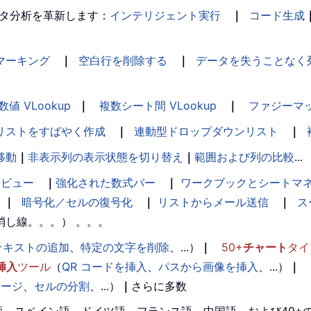
タ分析を革新します：
インテリジェント実行
｜
コード生成
マーキング
｜
空白行を削除する
｜
データを失うことなく
数値 VLookup
｜
複数シート間 VLookup
｜
ファジーマ
リストをすばやく作成
｜
連動型ドロップダウンリスト
｜
移動
｜
非表示列の表示状態を切り替え
｜
範囲および列の比較
...
ンビュー
｜
強化された数式バー
｜
ワークブックとシートマ
｜
暗号化／セルの復号化
｜
リストからメール送信
｜
ス
消し線。。。） 。。。
テキストの追加
、
特定の文字を削除
、...）
｜
50+
チャート
タイ
挿入
ツール
（
QR コードを挿入
、
パスから画像を挿入
、...）
｜
マージ
、
セルの分割
、...）
｜
さらに多数