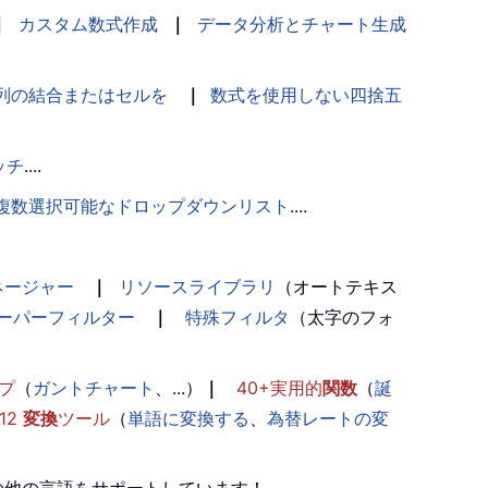
｜
カスタム数式作成
｜
データ分析とチャート生成
列の結合またはセルを
｜
数式を使用しない四捨五
ッチ
....
複数選択可能なドロップダウンリスト
....
ネージャー
｜
リソースライブラリ
（オートテキス
ーパーフィルター
｜
特殊フィルタ
（太字のフォ
プ
（
ガントチャート
、...）
｜
40+実用的
関数
（
誕
12
変換
ツール
（
単語に変換する
、
為替レートの変