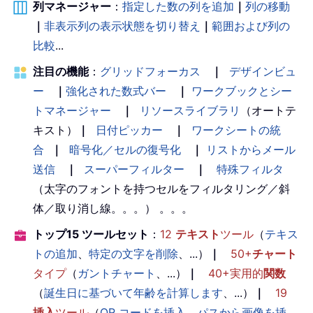
列マネージャー
：
指定した数の列を追加
｜
列の移動
｜
非表示列の表示状態を切り替え
｜
範囲および列の
比較
...
注目の機能
：
グリッドフォーカス
｜
デザインビュ
ー
｜
強化された数式バー
｜
ワークブックとシー
トマネージャー
｜
リソースライブラリ
（オートテ
キスト）
｜
日付ピッカー
｜
ワークシートの統
合
｜
暗号化／セルの復号化
｜
リストからメール
送信
｜
スーパーフィルター
｜
特殊フィルタ
（太字のフォントを持つセルをフィルタリング／斜
体／取り消し線。。。） 。。。
トップ15 ツールセット
：
12
テキスト
ツール
（
テキス
トの追加
、
特定の文字を削除
、...）
｜
50+
チャート
タイプ
（
ガントチャート
、...）
｜
40+実用的
関数
（
誕生日に基づいて年齢を計算します
、...）
｜
19
挿入
ツール
（
QR コードを挿入
、
パスから画像を挿