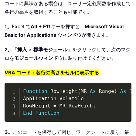
コードに興味がある場合は、ユーザー定義関数を作成して
各行の高さを取得することも可能です。
1。
Excel で
Alt + F11
キーを押すと、
Microsoft Visual
Basic for Applications ウィンドウ
が開きます。
2。
「
挿入
>
標準モジュール
」をクリックして、次のマク
ロを
モジュールウィンドウ
に貼り付けてください。
VBA コード：各行の高さをセルに表示する
Copy
Function
 RowHeight
(
MR 
As
 Range
)
As
Do
Application
.
Volatile

RowHeight 
=
 MR
.
End
Function
3。
このコードを保存して閉じ、ワークシートに戻り、最