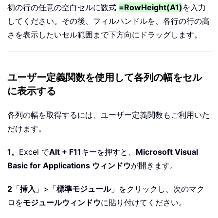
初の行の任意の空白セルに数式
=RowHeight(A1)
を入力
してください。その後、フィルハンドルを、各行の行の高
さを表示したいセル範囲まで下方向にドラッグします。
ユーザー定義関数を使用して各列の幅をセル
に表示する
各列の幅を取得するには、ユーザー定義関数もご利用いた
だけます。
1。
Excel で
Alt + F11
キーを押すと、
Microsoft Visual
Basic for Applications ウィンドウ
が開きます。
2
「
挿入
」>「
標準モジュール
」をクリックし、次のマク
ロを
モジュールウィンドウ
に貼り付けてください。