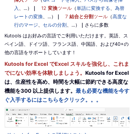
入
、...）
｜
12
変換
ツール
（
単語に変換する
、
為替
レートの変換
、...）
｜
7
結合と分割
ツール
（
高度な
行のマージ
、
セルの分割
、...）
｜
さらに多数
Kutools はお好みの言語でご利用いただけます。英語、ス
ペイン語、ドイツ語、フランス語、中国語、および40+の
他の言語をサポートしています！
Kutools for Excel でExcel スキルを強化し、これま
でにない効率を体験しましょう。
Kutools for Excel
は、生産性を高め、時間を大幅に節約できる高度な
機能を300 以上提供します。
最も必要な機能を今す
ぐ入手するにはこちらをクリック。。。