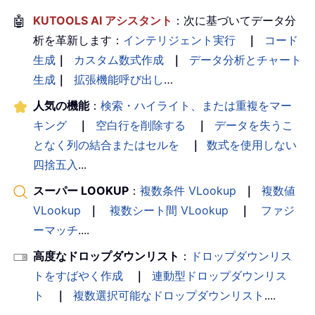
🤖
KUTOOLS AI アシスタント
：次に基づいてデータ分
析を革新します：
インテリジェント実行
｜
コード
生成
｜
カスタム数式作成
｜
データ分析とチャート
生成
｜
拡張機能呼び出し
…
人気の機能
：
検索・ハイライト、または重複をマー
キング
｜
空白行を削除する
｜
データを失うこ
となく列の結合またはセルを
｜
数式を使用しない
四捨五入
...
スーパー LOOKUP
：
複数条件 VLookup
｜
複数値
VLookup
｜
複数シート間 VLookup
｜
ファジ
ーマッチ
....
高度なドロップダウンリスト
：
ドロップダウンリス
トをすばやく作成
｜
連動型ドロップダウンリス
ト
｜
複数選択可能なドロップダウンリスト
....