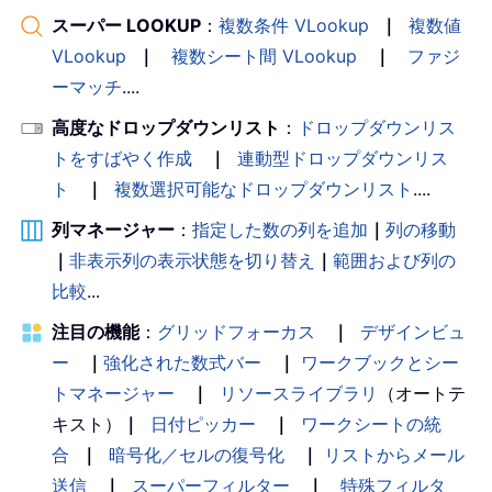
スーパー LOOKUP
：
複数条件 VLookup
｜
複数値
VLookup
｜
複数シート間 VLookup
｜
ファジ
ーマッチ
....
高度なドロップダウンリスト
：
ドロップダウンリス
トをすばやく作成
｜
連動型ドロップダウンリス
ト
｜
複数選択可能なドロップダウンリスト
....
列マネージャー
：
指定した数の列を追加
｜
列の移動
｜
非表示列の表示状態を切り替え
｜
範囲および列の
比較
...
注目の機能
：
グリッドフォーカス
｜
デザインビュ
ー
｜
強化された数式バー
｜
ワークブックとシー
トマネージャー
｜
リソースライブラリ
（オートテ
キスト）
｜
日付ピッカー
｜
ワークシートの統
合
｜
暗号化／セルの復号化
｜
リストからメール
送信
｜
スーパーフィルター
｜
特殊フィルタ