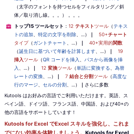
（太字のフォントを持つセルをフィルタリング／斜
体／取り消し線。。。） 。。。
トップ15 ツールセット
：
12
テキスト
ツール
（
テキス
トの追加
、
特定の文字を削除
、...）
｜
50+
チャート
タイプ
（
ガントチャート
、...）
｜
40+実用的
関数
（
誕生日に基づいて年齢を計算します
、...）
｜
19
挿入
ツール
（
QR コードを挿入
、
パスから画像を挿
入
、...）
｜
12
変換
ツール
（
単語に変換する
、
為替
レートの変換
、...）
｜
7
結合と分割
ツール
（
高度な
行のマージ
、
セルの分割
、...）
｜
さらに多数
Kutools はお好みの言語でご利用いただけます。英語、ス
ペイン語、ドイツ語、フランス語、中国語、および40+の
他の言語をサポートしています！
Kutools for Excel でExcel スキルを強化し、これま
でにない効率を体験しましょう。
Kutools for Excel