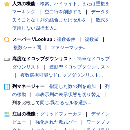
人気の機能
：
検索、ハイライト、または重複を
マーキング
｜
空白行を削除する
｜
データを
失うことなく列の結合またはセルを
｜
数式を
使用しない四捨五入
...
スーパー VLookup
：
複数条件
｜
複数値
｜
複数シート間
｜
ファジーマッチ
...
高度なドロップダウンリスト
：
簡単なドロップ
ダウンリスト
｜
連動型ドロップダウンリスト
｜
複数選択可能なドロップダウンリスト
...
列マネージャー
：
指定した数の列を追加
｜
列
の移動
｜
非表示列の表示状態を切り替え
｜
列を比較して
同じ/異なるセルを選択
...
注目の機能
：
グリッドフォーカス
｜
デザイン
ビュー
｜
強化された数式バー
｜
ワークブッ