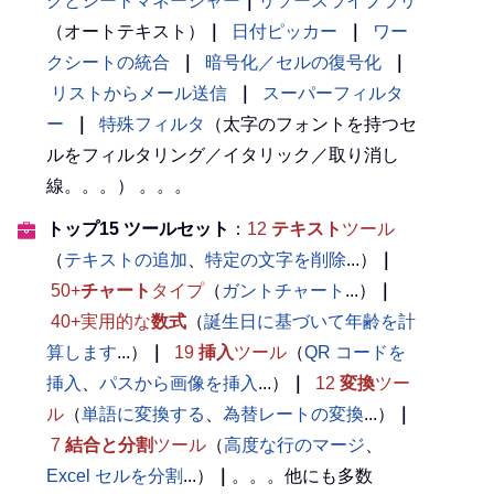
クとシートマネージャー
｜
リソースライブラリ
（オートテキスト）
｜
日付ピッカー
｜
ワー
クシートの統合
｜
暗号化／セルの復号化
｜
リストからメール送信
｜
スーパーフィルタ
ー
｜
特殊フィルタ
（太字のフォントを持つセ
ルをフィルタリング／イタリック／取り消し
線。。。） 。。。
トップ15 ツールセット
：
12
テキスト
ツール
（
テキストの追加
、
特定の文字を削除
...）
｜
50+
チャート
タイプ
（
ガントチャート
...）
｜
40+実用的な
数式
（
誕生日に基づいて年齢を計
算します
...）
｜
19
挿入
ツール
（
QR コードを
挿入
、
パスから画像を挿入
...）
｜
12
変換
ツー
ル
（
単語に変換する
、
為替レートの変換
...）
｜
7
結合と分割
ツール
（
高度な行のマージ
、
Excel セルを分割
...）
｜
。。。他にも多数