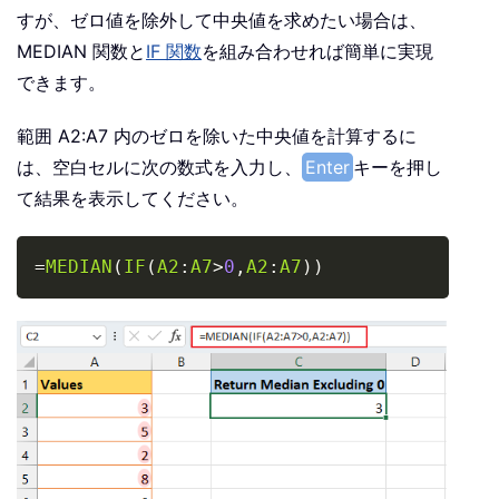
すが、ゼロ値を除外して中央値を求めたい場合は、
MEDIAN 関数と
IF 関数
を組み合わせれば簡単に実現
できます。
範囲 A2:A7 内のゼロを除いた中央値を計算するに
は、空白セルに次の数式を入力し、
Enter
キーを押し
て結果を表示してください。
Copy
=
MEDIAN
(
IF
(
A2
:
A7
>
0
,
A2
:
A7
)
)