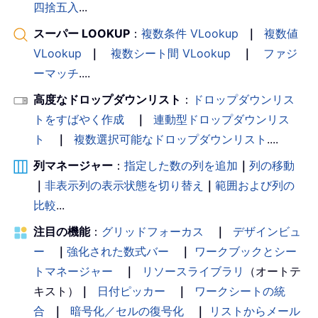
四捨五入
...
スーパー LOOKUP
：
複数条件 VLookup
｜
複数値
VLookup
｜
複数シート間 VLookup
｜
ファジ
ーマッチ
....
高度なドロップダウンリスト
：
ドロップダウンリス
トをすばやく作成
｜
連動型ドロップダウンリス
ト
｜
複数選択可能なドロップダウンリスト
....
列マネージャー
：
指定した数の列を追加
｜
列の移動
｜
非表示列の表示状態を切り替え
｜
範囲および列の
比較
...
注目の機能
：
グリッドフォーカス
｜
デザインビュ
ー
｜
強化された数式バー
｜
ワークブックとシー
トマネージャー
｜
リソースライブラリ
（オートテ
キスト）
｜
日付ピッカー
｜
ワークシートの統
合
｜
暗号化／セルの復号化
｜
リストからメール