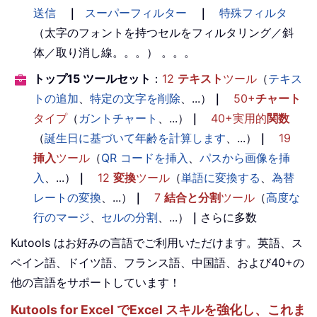
送信
｜
スーパーフィルター
｜
特殊フィルタ
（太字のフォントを持つセルをフィルタリング／斜
体／取り消し線。。。） 。。。
トップ15 ツールセット
：
12
テキスト
ツール
（
テキス
トの追加
、
特定の文字を削除
、...）
｜
50+
チャート
タイプ
（
ガントチャート
、...）
｜
40+実用的
関数
（
誕生日に基づいて年齢を計算します
、...）
｜
19
挿入
ツール
（
QR コードを挿入
、
パスから画像を挿
入
、...）
｜
12
変換
ツール
（
単語に変換する
、
為替
レートの変換
、...）
｜
7
結合と分割
ツール
（
高度な
行のマージ
、
セルの分割
、...）
｜
さらに多数
Kutools はお好みの言語でご利用いただけます。英語、ス
ペイン語、ドイツ語、フランス語、中国語、および40+の
他の言語をサポートしています！
Kutools for Excel でExcel スキルを強化し、これま