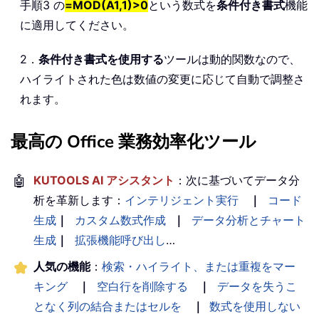
手順3 の
=MOD(A1,1)>0
という数式を
条件付き書式
機能
に適用してください。
2．
条件付き書式を使用する
ツールは動的関数なので、
ハイライトされた色は数値の変更に応じて自動で調整さ
れます。
最高の Office 業務効率化ツール
🤖
KUTOOLS AI アシスタント
：次に基づいてデータ分
析を革新します：
インテリジェント実行
｜
コード
生成
｜
カスタム数式作成
｜
データ分析とチャート
生成
｜
拡張機能呼び出し
…
人気の機能
：
検索・ハイライト、または重複をマー
キング
｜
空白行を削除する
｜
データを失うこ
となく列の結合またはセルを
｜
数式を使用しない