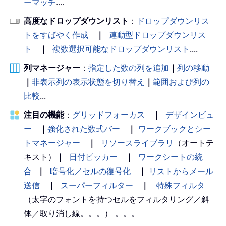
ーマッチ
....
高度なドロップダウンリスト
：
ドロップダウンリス
トをすばやく作成
｜
連動型ドロップダウンリス
ト
｜
複数選択可能なドロップダウンリスト
....
列マネージャー
：
指定した数の列を追加
｜
列の移動
｜
非表示列の表示状態を切り替え
｜
範囲および列の
比較
...
注目の機能
：
グリッドフォーカス
｜
デザインビュ
ー
｜
強化された数式バー
｜
ワークブックとシー
トマネージャー
｜
リソースライブラリ
（オートテ
キスト）
｜
日付ピッカー
｜
ワークシートの統
合
｜
暗号化／セルの復号化
｜
リストからメール
送信
｜
スーパーフィルター
｜
特殊フィルタ
（太字のフォントを持つセルをフィルタリング／斜
体／取り消し線。。。） 。。。