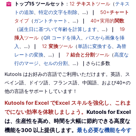
トップ15 ツールセット
：
12
テキスト
ツール
（
テキス
トの追加
、
特定の文字を削除
、...）
｜
50+
チャート
タイプ
（
ガントチャート
、...）
｜
40+実用的
関数
（
誕生日に基づいて年齢を計算します
、...）
｜
19
挿入
ツール
（
QR コードを挿入
、
パスから画像を挿
入
、...）
｜
12
変換
ツール
（
単語に変換する
、
為替
レートの変換
、...）
｜
7
結合と分割
ツール
（
高度な
行のマージ
、
セルの分割
、...）
｜
さらに多数
Kutools はお好みの言語でご利用いただけます。英語、ス
ペイン語、ドイツ語、フランス語、中国語、および40+の
他の言語をサポートしています！
Kutools for Excel でExcel スキルを強化し、これま
でにない効率を体験しましょう。
Kutools for Excel
は、生産性を高め、時間を大幅に節約できる高度な
機能を300 以上提供します。
最も必要な機能を今す