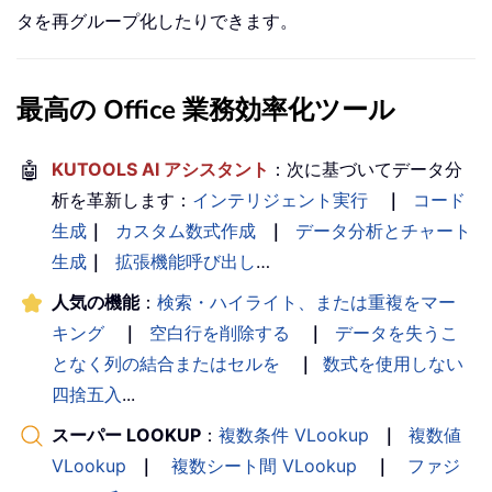
タを再グループ化したりできます。
最高の Office 業務効率化ツール
🤖
KUTOOLS AI アシスタント
：次に基づいてデータ分
析を革新します：
インテリジェント実行
｜
コード
生成
｜
カスタム数式作成
｜
データ分析とチャート
生成
｜
拡張機能呼び出し
…
人気の機能
：
検索・ハイライト、または重複をマー
キング
｜
空白行を削除する
｜
データを失うこ
となく列の結合またはセルを
｜
数式を使用しない
四捨五入
...
スーパー LOOKUP
：
複数条件 VLookup
｜
複数値
VLookup
｜
複数シート間 VLookup
｜
ファジ