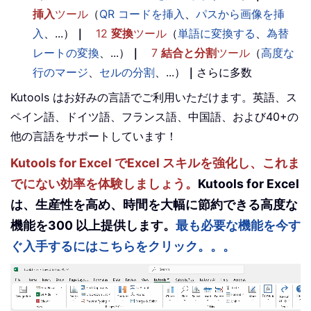
挿入
ツール
（
QR コードを挿入
、
パスから画像を挿
入
、...）
｜
12
変換
ツール
（
単語に変換する
、
為替
レートの変換
、...）
｜
7
結合と分割
ツール
（
高度な
行のマージ
、
セルの分割
、...）
｜
さらに多数
Kutools はお好みの言語でご利用いただけます。英語、ス
ペイン語、ドイツ語、フランス語、中国語、および40+の
他の言語をサポートしています！
Kutools for Excel でExcel スキルを強化し、これま
でにない効率を体験しましょう。
Kutools for Excel
は、生産性を高め、時間を大幅に節約できる高度な
機能を300 以上提供します。
最も必要な機能を今す
ぐ入手するにはこちらをクリック。。。