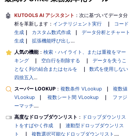
🤖
KUTOOLS AI アシスタント
：次に基づいてデータ分
析を革新します：
インテリジェント実行
｜
コード
生成
｜
カスタム数式作成
｜
データ分析とチャート
生成
｜
拡張機能呼び出し
…
人気の機能
：
検索・ハイライト、または重複をマー
キング
｜
空白行を削除する
｜
データを失うこ
となく列の結合またはセルを
｜
数式を使用しない
四捨五入
...
スーパー LOOKUP
：
複数条件 VLookup
｜
複数値
VLookup
｜
複数シート間 VLookup
｜
ファジ
ーマッチ
....
高度なドロップダウンリスト
：
ドロップダウンリス
トをすばやく作成
｜
連動型ドロップダウンリス
ト
｜
複数選択可能なドロップダウンリスト
....