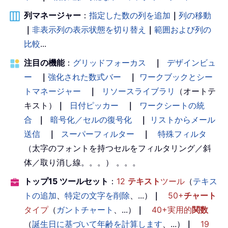
列マネージャー
：
指定した数の列を追加
｜
列の移動
｜
非表示列の表示状態を切り替え
｜
範囲および列の
比較
...
注目の機能
：
グリッドフォーカス
｜
デザインビュ
ー
｜
強化された数式バー
｜
ワークブックとシー
トマネージャー
｜
リソースライブラリ
（オートテ
キスト）
｜
日付ピッカー
｜
ワークシートの統
合
｜
暗号化／セルの復号化
｜
リストからメール
送信
｜
スーパーフィルター
｜
特殊フィルタ
（太字のフォントを持つセルをフィルタリング／斜
体／取り消し線。。。） 。。。
トップ15 ツールセット
：
12
テキスト
ツール
（
テキス
トの追加
、
特定の文字を削除
、...）
｜
50+
チャート
タイプ
（
ガントチャート
、...）
｜
40+実用的
関数
（
誕生日に基づいて年齢を計算します
、...）
｜
19