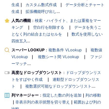
生成
｜
カスタム数式作成
｜
データ分析とチャート
生成
｜
拡張機能呼び出し
…
人気の機能
：
検索・ハイライト、または重複をマー
キング
｜
空白行を削除する
｜
データを失うこ
となく列の結合またはセルを
｜
数式を使用しない
四捨五入
...
スーパー LOOKUP
：
複数条件 VLookup
｜
複数値
VLookup
｜
複数シート間 VLookup
｜
ファジ
ーマッチ
....
高度なドロップダウンリスト
：
ドロップダウンリス
トをすばやく作成
｜
連動型ドロップダウンリス
ト
｜
複数選択可能なドロップダウンリスト
....
列マネージャー
：
指定した数の列を追加
｜
列の移動
｜
非表示列の表示状態を切り替え
｜
範囲および列の
比較
...