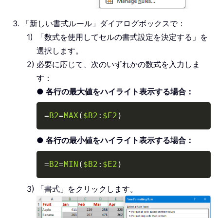
「新しい書式ルール」ダイアログボックスで：
「数式を使用してセルの書式設定を決定する」を
選択します。
必要に応じて、次のいずれかの数式を入力しま
す：
● 各行の最大値をハイライト表示する場合：
Copy
=
B2
=
MAX
(
$B2
:
$E2
)
● 各行の最小値をハイライト表示する場合：
Copy
=
B2
=
MIN
(
$B2
:
$E2
)
「書式」をクリックします。