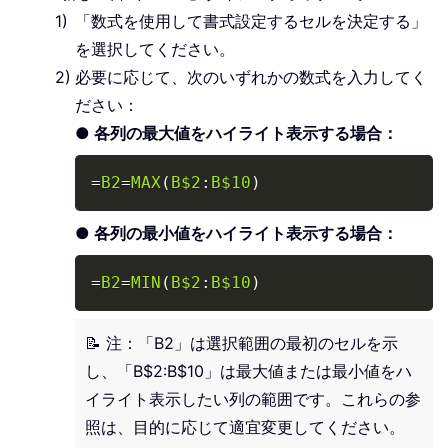
「数式を使用して書式設定するセルを決定する」
を選択してください。
必要に応じて、次のいずれかの数式を入力してく
ださい：
● 各列の最大値をハイライト表示する場合：
Copy
=
B2
=
MAX
(
B$2
:
B$10
)
● 各列の最小値をハイライト表示する場合：
Copy
=
B2
=
MIN
(
B$2
:
B$10
)
📝 注：「B2」は選択範囲の最初のセルを示
し、「B$2:B$10」は最大値または最小値をハ
イライト表示したい列の範囲です。これらの参
照は、目的に応じて適宜変更してください。