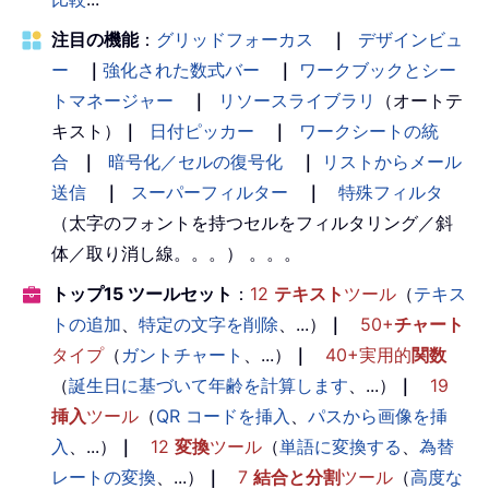
注目の機能
：
グリッドフォーカス
｜
デザインビュ
ー
｜
強化された数式バー
｜
ワークブックとシー
トマネージャー
｜
リソースライブラリ
（オートテ
キスト）
｜
日付ピッカー
｜
ワークシートの統
合
｜
暗号化／セルの復号化
｜
リストからメール
送信
｜
スーパーフィルター
｜
特殊フィルタ
（太字のフォントを持つセルをフィルタリング／斜
体／取り消し線。。。） 。。。
トップ15 ツールセット
：
12
テキスト
ツール
（
テキス
トの追加
、
特定の文字を削除
、...）
｜
50+
チャート
タイプ
（
ガントチャート
、...）
｜
40+実用的
関数
（
誕生日に基づいて年齢を計算します
、...）
｜
19
挿入
ツール
（
QR コードを挿入
、
パスから画像を挿
入
、...）
｜
12
変換
ツール
（
単語に変換する
、
為替
レートの変換
、...）
｜
7
結合と分割
ツール
（
高度な