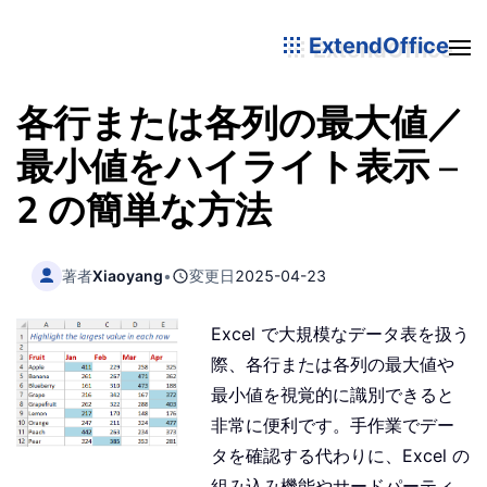
ExtendOffice
各行または各列の最大値／
最小値をハイライト表示 –
2 の簡単な方法
著者
Xiaoyang
•
変更日
2025-04-23
Excel で大規模なデータ表を扱う
際、各行または各列の最大値や
最小値を視覚的に識別できると
非常に便利です。手作業でデー
タを確認する代わりに、Excel の
組み込み機能やサードパーティ