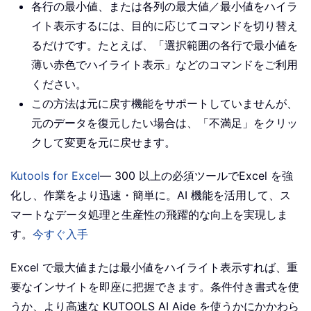
各行の最小値、または各列の最大値／最小値をハイラ
イト表示するには、目的に応じてコマンドを切り替え
るだけです。たとえば、「選択範囲の各行で最小値を
薄い赤色でハイライト表示」などのコマンドをご利用
ください。
この方法は元に戻す機能をサポートしていませんが、
元のデータを復元したい場合は、「不満足」をクリッ
クして変更を元に戻せます。
Kutools for Excel
— 300 以上の必須ツールでExcel を強
化し、作業をより迅速・簡単に。AI 機能を活用して、ス
マートなデータ処理と生産性の飛躍的な向上を実現しま
す。
今すぐ入手
Excel で最大値または最小値をハイライト表示すれば、重
要なインサイトを即座に把握できます。条件付き書式を使
うか、より高速な KUTOOLS AI Aide を使うかにかかわら