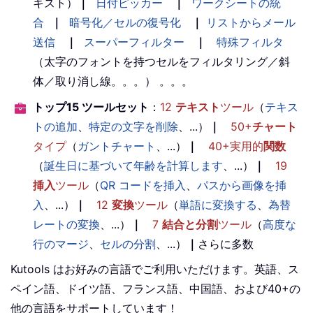
キスト）
｜
日付ピッカー
｜
ワークシートの統
合
｜
暗号化／セルの復号化
｜
リストからメール
送信
｜
スーパーフィルター
｜
特殊フィルタ
（太字のフォントを持つセルをフィルタリング／斜
体／取り消し線。。。） 。。。
トップ15 ツールセット
：
12
テキスト
ツール
（
テキス
トの追加
、
特定の文字を削除
、...）
｜
50+
チャート
タイプ
（
ガントチャート
、...）
｜
40+実用的
関数
（
誕生日に基づいて年齢を計算します
、...）
｜
19
挿入
ツール
（
QR コードを挿入
、
パスから画像を挿
入
、...）
｜
12
変換
ツール
（
単語に変換する
、
為替
レートの変換
、...）
｜
7
結合と分割
ツール
（
高度な
行のマージ
、
セルの分割
、...）
｜
さらに多数
Kutools はお好みの言語でご利用いただけます。英語、ス
ペイン語、ドイツ語、フランス語、中国語、および40+の
他の言語をサポートしています！