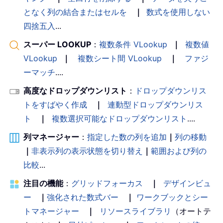
となく列の結合またはセルを
｜
数式を使用しない
四捨五入
...
スーパー LOOKUP
：
複数条件 VLookup
｜
複数値
VLookup
｜
複数シート間 VLookup
｜
ファジ
ーマッチ
....
高度なドロップダウンリスト
：
ドロップダウンリス
トをすばやく作成
｜
連動型ドロップダウンリス
ト
｜
複数選択可能なドロップダウンリスト
....
列マネージャー
：
指定した数の列を追加
｜
列の移動
｜
非表示列の表示状態を切り替え
｜
範囲および列の
比較
...
注目の機能
：
グリッドフォーカス
｜
デザインビュ
ー
｜
強化された数式バー
｜
ワークブックとシー
トマネージャー
｜
リソースライブラリ
（オートテ