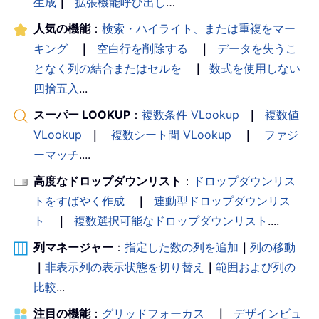
生成
｜
拡張機能呼び出し
…
人気の機能
：
検索・ハイライト、または重複をマー
キング
｜
空白行を削除する
｜
データを失うこ
となく列の結合またはセルを
｜
数式を使用しない
四捨五入
...
スーパー LOOKUP
：
複数条件 VLookup
｜
複数値
VLookup
｜
複数シート間 VLookup
｜
ファジ
ーマッチ
....
高度なドロップダウンリスト
：
ドロップダウンリス
トをすばやく作成
｜
連動型ドロップダウンリス
ト
｜
複数選択可能なドロップダウンリスト
....
列マネージャー
：
指定した数の列を追加
｜
列の移動
｜
非表示列の表示状態を切り替え
｜
範囲および列の
比較
...
注目の機能
：
グリッドフォーカス
｜
デザインビュ