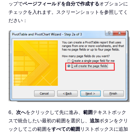
ップで
ページフィールドを自分で作成する
オプションに
チェックを入れます。スクリーンショットを参照してく
ださい：
6。
次へ
をクリックして先に進み、
範囲
テキストボック
スで統合したい最初の範囲を選択し、
追加
ボタンをクリ
ックしてこの範囲を
すべての範囲
リストボックスに追加