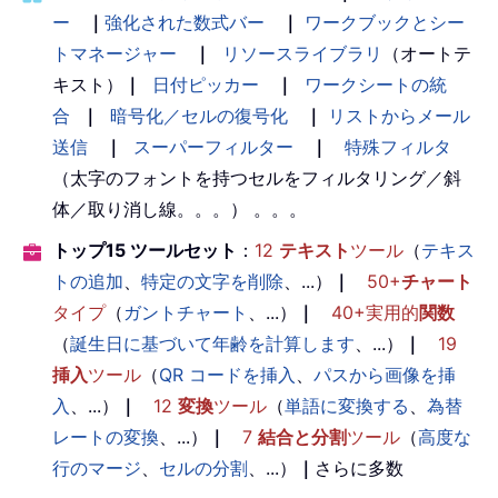
ー
｜
強化された数式バー
｜
ワークブックとシー
トマネージャー
｜
リソースライブラリ
（オートテ
キスト）
｜
日付ピッカー
｜
ワークシートの統
合
｜
暗号化／セルの復号化
｜
リストからメール
送信
｜
スーパーフィルター
｜
特殊フィルタ
（太字のフォントを持つセルをフィルタリング／斜
体／取り消し線。。。） 。。。
トップ15 ツールセット
：
12
テキスト
ツール
（
テキス
トの追加
、
特定の文字を削除
、...）
｜
50+
チャート
タイプ
（
ガントチャート
、...）
｜
40+実用的
関数
（
誕生日に基づいて年齢を計算します
、...）
｜
19
挿入
ツール
（
QR コードを挿入
、
パスから画像を挿
入
、...）
｜
12
変換
ツール
（
単語に変換する
、
為替
レートの変換
、...）
｜
7
結合と分割
ツール
（
高度な
行のマージ
、
セルの分割
、...）
｜
さらに多数