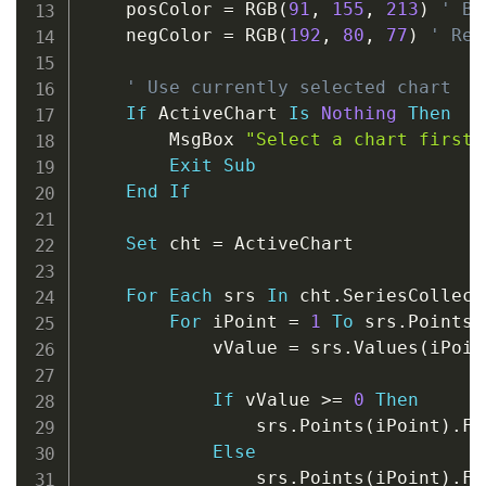
    posColor 
=
 RGB
(
91
,
155
,
213
)
' Bl
    negColor 
=
 RGB
(
192
,
80
,
77
)
' Red
' Use currently selected chart
If
 ActiveChart 
Is
Nothing
Then
        MsgBox 
"Select a chart first.
Exit
Sub
End
If
Set
 cht 
=
 ActiveChart

For
Each
 srs 
In
 cht
.
SeriesCollecti
For
 iPoint 
=
1
To
 srs
.
Points
.
            vValue 
=
 srs
.
Values
(
iPoin
If
 vValue 
>
=
0
Then
                srs
.
Points
(
iPoint
)
.
Fo
Else
                srs
.
Points
(
iPoint
)
.
Fo