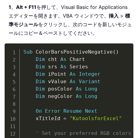
1
。
Alt + F11
を押して、Visual Basic for Applications
エディターを開きます。VBA ウィンドウで、
挿入
>
標
準モジュール
をクリックし、次のコードを新しいモジュ
ールにコピー＆ペーストしてください。
Copy
Sub
 ColorBarsPositiveNegative
(
)
Dim
 cht 
As
 Chart

Dim
 srs 
As
 Series

Dim
 iPoint 
As
Integer
Dim
 vValue 
As
Variant
Dim
 posColor 
As
Long
Dim
 negColor 
As
Long
On
Error
Resume
Next
    xTitleId 
=
"KutoolsforExcel"
' Set your preferred RGB colors b