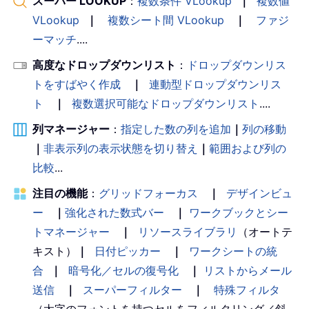
スーパー LOOKUP
：
複数条件 VLookup
｜
複数値
VLookup
｜
複数シート間 VLookup
｜
ファジ
ーマッチ
....
高度なドロップダウンリスト
：
ドロップダウンリス
トをすばやく作成
｜
連動型ドロップダウンリス
ト
｜
複数選択可能なドロップダウンリスト
....
列マネージャー
：
指定した数の列を追加
｜
列の移動
｜
非表示列の表示状態を切り替え
｜
範囲および列の
比較
...
注目の機能
：
グリッドフォーカス
｜
デザインビュ
ー
｜
強化された数式バー
｜
ワークブックとシー
トマネージャー
｜
リソースライブラリ
（オートテ
キスト）
｜
日付ピッカー
｜
ワークシートの統
合
｜
暗号化／セルの復号化
｜
リストからメール
送信
｜
スーパーフィルター
｜
特殊フィルタ
（太字のフォントを持つセルをフィルタリング／斜