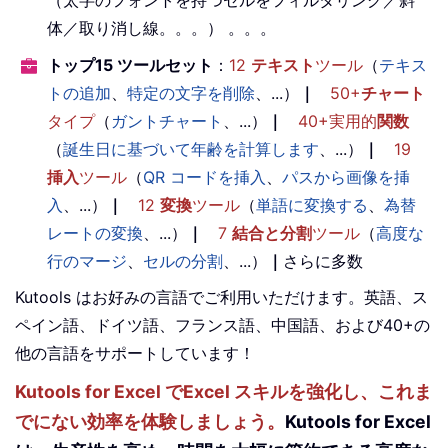
体／取り消し線。。。） 。。。
トップ15 ツールセット
：
12
テキスト
ツール
（
テキス
トの追加
、
特定の文字を削除
、...）
｜
50+
チャート
タイプ
（
ガントチャート
、...）
｜
40+実用的
関数
（
誕生日に基づいて年齢を計算します
、...）
｜
19
挿入
ツール
（
QR コードを挿入
、
パスから画像を挿
入
、...）
｜
12
変換
ツール
（
単語に変換する
、
為替
レートの変換
、...）
｜
7
結合と分割
ツール
（
高度な
行のマージ
、
セルの分割
、...）
｜
さらに多数
Kutools はお好みの言語でご利用いただけます。英語、ス
ペイン語、ドイツ語、フランス語、中国語、および40+の
他の言語をサポートしています！
Kutools for Excel でExcel スキルを強化し、これま
でにない効率を体験しましょう。
Kutools for Excel