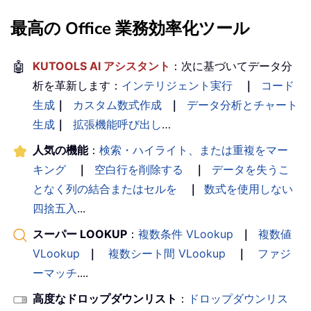
最高の Office 業務効率化ツール
🤖
KUTOOLS AI アシスタント
：次に基づいてデータ分
析を革新します：
インテリジェント実行
｜
コード
生成
｜
カスタム数式作成
｜
データ分析とチャート
生成
｜
拡張機能呼び出し
…
人気の機能
：
検索・ハイライト、または重複をマー
キング
｜
空白行を削除する
｜
データを失うこ
となく列の結合またはセルを
｜
数式を使用しない
四捨五入
...
スーパー LOOKUP
：
複数条件 VLookup
｜
複数値
VLookup
｜
複数シート間 VLookup
｜
ファジ
ーマッチ
....
高度なドロップダウンリスト
：
ドロップダウンリス