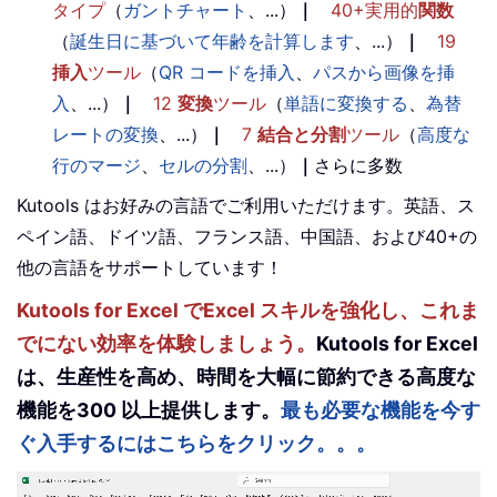
タイプ
（
ガントチャート
、...）
｜
40+実用的
関数
（
誕生日に基づいて年齢を計算します
、...）
｜
19
挿入
ツール
（
QR コードを挿入
、
パスから画像を挿
入
、...）
｜
12
変換
ツール
（
単語に変換する
、
為替
レートの変換
、...）
｜
7
結合と分割
ツール
（
高度な
行のマージ
、
セルの分割
、...）
｜
さらに多数
Kutools はお好みの言語でご利用いただけます。英語、ス
ペイン語、ドイツ語、フランス語、中国語、および40+の
他の言語をサポートしています！
Kutools for Excel でExcel スキルを強化し、これま
でにない効率を体験しましょう。
Kutools for Excel
は、生産性を高め、時間を大幅に節約できる高度な
機能を300 以上提供します。
最も必要な機能を今す
ぐ入手するにはこちらをクリック。。。