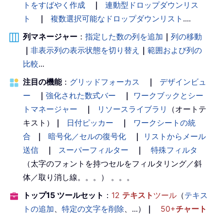
トをすばやく作成
｜
連動型ドロップダウンリス
ト
｜
複数選択可能なドロップダウンリスト
....
列マネージャー
：
指定した数の列を追加
｜
列の移動
｜
非表示列の表示状態を切り替え
｜
範囲および列の
比較
...
注目の機能
：
グリッドフォーカス
｜
デザインビュ
ー
｜
強化された数式バー
｜
ワークブックとシー
トマネージャー
｜
リソースライブラリ
（オートテ
キスト）
｜
日付ピッカー
｜
ワークシートの統
合
｜
暗号化／セルの復号化
｜
リストからメール
送信
｜
スーパーフィルター
｜
特殊フィルタ
（太字のフォントを持つセルをフィルタリング／斜
体／取り消し線。。。） 。。。
トップ15 ツールセット
：
12
テキスト
ツール
（
テキス
トの追加
、
特定の文字を削除
、...）
｜
50+
チャート