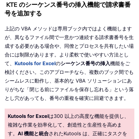
KTE のシーケンス番号の挿入機能で請求書番
号を追加する
上記の VBA メソッドは専用ブック内ではよく機能します
が、異なるファイル間で一意かつ連続する請求書番号を生
成する必要がある場合や、同僚とプロセスを共有したい場
合には制限があります。より柔軟で使いやすい方法とし
て、
Kutools for Excel
の
シーケンス番号の挿入
機能をご
検討ください。このアプローチなら、複数のブック間でも
シームレスに動作し、基本的な VBA ソリューションにあ
りがちな「閉じる前にファイルを保存し忘れる」という落
とし穴があっても、番号の重複を確実に回避できます。
Kutools for Excel
は300 以上の高度な機能を提供し、
複雑な作業を効率化して、創造性と生産性を高めま
す。
AI 機能と統合
されたKutools は、正確にタスクを