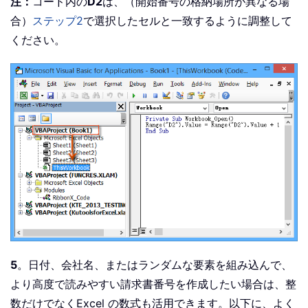
注：
コード内の
D2
は、（開始番号の格納場所が異なる場
合）
ステップ2
で選択したセルと一致するように調整して
ください。
5
。日付、会社名、またはランダムな要素を組み込んで、
より高度で読みやすい請求書番号を作成したい場合は、整
数だけでなくExcel の数式も活用できます。以下に、よく