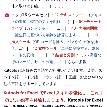
体／取り消し線。。。） 。。。
トップ15 ツールセット
：
12
テキスト
ツール
（
テキス
トの追加
、
特定の文字を削除
、...）
｜
50+
チャート
タイプ
（
ガントチャート
、...）
｜
40+実用的
関数
（
誕生日に基づいて年齢を計算します
、...）
｜
19
挿入
ツール
（
QR コードを挿入
、
パスから画像を挿
入
、...）
｜
12
変換
ツール
（
単語に変換する
、
為替
レートの変換
、...）
｜
7
結合と分割
ツール
（
高度な
行のマージ
、
セルの分割
、...）
｜
さらに多数
Kutools はお好みの言語でご利用いただけます。英語、ス
ペイン語、ドイツ語、フランス語、中国語、および40+の
他の言語をサポートしています！
Kutools for Excel でExcel スキルを強化し、これま
でにない効率を体験しましょう。
Kutools for Excel