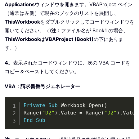
Applications
ウィンドウを開きます。VBAProject ペイン
（通常は左側）で現在のブックのリストを展開し、
ThisWorkbook
をダブルクリックしてコードウィンドウを
開いてください。（)
注：
ファイル名が Book1 の場合、
ThisWorkbook
は
VBAProject (Book1)
の下にありま
す。）
4
。表示されたコードウィンドウに、次の VBA コードを
コピー＆ペーストしてください。
VBA：請求書番号ジェネレーター
Copy
Private
Sub
 Workbook_Open
(
)
Range
(
"D2"
)
.
Value 
=
 Range
(
"D2"
)
.
Value
End
Sub