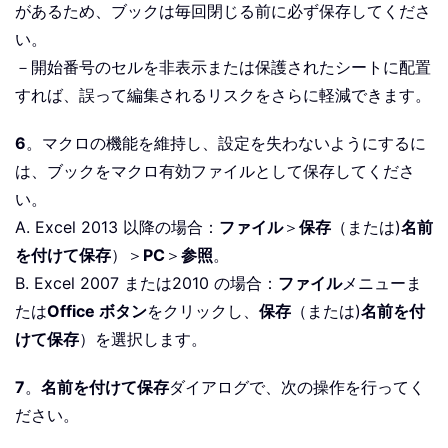
があるため、ブックは毎回閉じる前に必ず保存してくださ
い。
－開始番号のセルを非表示または保護されたシートに配置
すれば、誤って編集されるリスクをさらに軽減できます。
6
。マクロの機能を維持し、設定を失わないようにするに
は、ブックをマクロ有効ファイルとして保存してくださ
い。
A. Excel 2013 以降の場合：
ファイル
＞
保存
（または)
名前
を付けて保存
）＞
PC
＞
参照
。
B. Excel 2007 または2010 の場合：
ファイル
メニューま
たは
Office ボタン
をクリックし、
保存
（または)
名前を付
けて保存
）を選択します。
7
。
名前を付けて保存
ダイアログで、次の操作を行ってく
ださい。