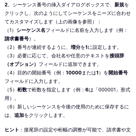
2
。シーケンス番号の挿入ダイアログボックスで、
新規
を
クリックし、次のようにしてシーケンスをニーズに合わせ
てカスタマイズします（上の画像を参照）：
（1）
シーケンス名
フィールドに名前を入力します（例：
請求書番号
）。
（2）番号が連続するように、
増分
を
1
に設定します。
（3）必要に応じて、会社名や任意のテキストを
接頭辞
（オプション）
フィールドに追加できます。
（4）目的の開始番号（例：
10000
または
1
）を
開始番号
フィールドに入力します。
（5）
桁数
で桁数を指定します（例：
6
は「000001」形式
用）。
（6）新しいシーケンスを今後の使用のために保存するに
は、
追加
をクリックします。
ヒント
：接尾辞の設定や桁幅の調整が可能で、請求書や文