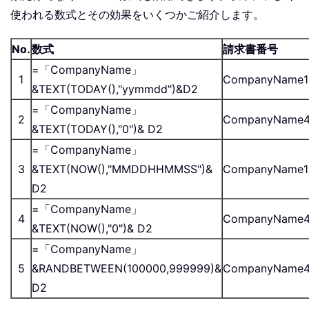
使われる数式とその効果をいくつかご紹介します。
No.
数式
請求書番号
=「CompanyName」
1
CompanyName1
&TEXT(TODAY(),"yymmdd")&D2
=「CompanyName」
2
CompanyName4
&TEXT(TODAY(),"0")& D2
=「CompanyName」
3
&TEXT(NOW(),"MMDDHHMMSS")&
CompanyName1
D2
=「CompanyName」
4
CompanyName4
&TEXT(NOW(),"0")& D2
=「CompanyName」
5
&RANDBETWEEN(100000,999999)&
CompanyName4
D2