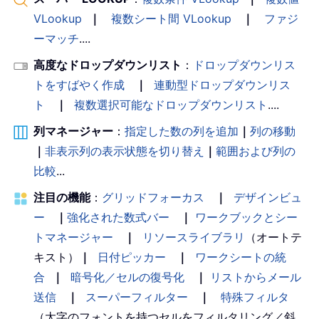
VLookup
｜
複数シート間 VLookup
｜
ファジ
ーマッチ
....
高度なドロップダウンリスト
：
ドロップダウンリス
トをすばやく作成
｜
連動型ドロップダウンリス
ト
｜
複数選択可能なドロップダウンリスト
....
列マネージャー
：
指定した数の列を追加
｜
列の移動
｜
非表示列の表示状態を切り替え
｜
範囲および列の
比較
...
注目の機能
：
グリッドフォーカス
｜
デザインビュ
ー
｜
強化された数式バー
｜
ワークブックとシー
トマネージャー
｜
リソースライブラリ
（オートテ
キスト）
｜
日付ピッカー
｜
ワークシートの統
合
｜
暗号化／セルの復号化
｜
リストからメール
送信
｜
スーパーフィルター
｜
特殊フィルタ
（太字のフォントを持つセルをフィルタリング／斜