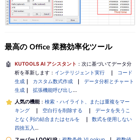
最高の Office 業務効率化ツール
🤖
KUTOOLS AI アシスタント
：次に基づいてデータ分
析を革新します：
インテリジェント実行
｜
コード
生成
｜
カスタム数式作成
｜
データ分析とチャート
生成
｜
拡張機能呼び出し
…
人気の機能
：
検索・ハイライト、または重複をマー
キング
｜
空白行を削除する
｜
データを失うこ
となく列の結合またはセルを
｜
数式を使用しない
四捨五入
...
スーパー LOOKUP
：
複数条件 VLookup
｜
複数値