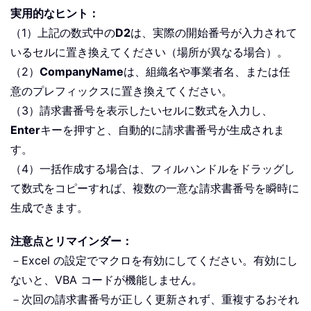
実用的なヒント：
（1）上記の数式中の
D2
は、実際の開始番号が入力されて
いるセルに置き換えてください（場所が異なる場合）。
（2）
CompanyName
は、組織名や事業者名、または任
意のプレフィックスに置き換えてください。
（3）請求書番号を表示したいセルに数式を入力し、
Enter
キーを押すと、自動的に請求書番号が生成されま
す。
（4）一括作成する場合は、フィルハンドルをドラッグし
て数式をコピーすれば、複数の一意な請求書番号を瞬時に
生成できます。
注意点とリマインダー：
－Excel の設定でマクロを有効にしてください。有効にし
ないと、VBA コードが機能しません。
－次回の請求書番号が正しく更新されず、重複するおそれ