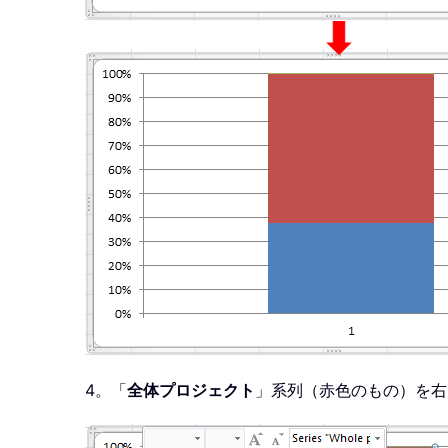
4。「
全体プロジェクト
」系列（赤色のもの）を右