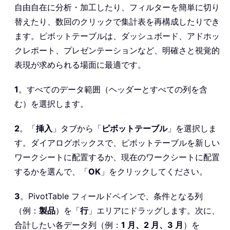
自由自在に分析・加工したり、フィルターを簡単に切り
替えたり、数回のクリックで集計表を再構成したりでき
ます。ピボットテーブルは、ダッシュボード、アドホッ
クレポート、プレゼンテーションなど、明確さと視覚的
表現が求められる場面に最適です。
1
。すべてのデータ範囲（ヘッダーとすべての列を含
む）を選択します。
2
。「
挿入
」タブから「
ピボットテーブル
」を選択しま
す。ダイアログボックスで、ピボットテーブルを新しい
ワークシートに配置するか、現在のワークシートに配置
するかを選んで、「
OK
」をクリックしてください。
3
。PivotTable フィールドペインで、条件となる列
（例：
製品
）を「
行
」エリアにドラッグします。次に、
合計したい各データ列（例：
1 月、2 月、3 月
）を