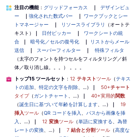
注目の機能
：
グリッドフォーカス
｜
デザインビュ
ー
｜
強化された数式バー
｜
ワークブックとシー
トマネージャー
｜
リソースライブラリ
（オートテ
キスト）
｜
日付ピッカー
｜
ワークシートの統
合
｜
暗号化／セルの復号化
｜
リストからメール
送信
｜
スーパーフィルター
｜
特殊フィルタ
（太字のフォントを持つセルをフィルタリング／斜
体／取り消し線。。。） 。。。
トップ15 ツールセット
：
12
テキスト
ツール
（
テキス
トの追加
、
特定の文字を削除
、...）
｜
50+
チャート
タイプ
（
ガントチャート
、...）
｜
40+実用的
関数
（
誕生日に基づいて年齢を計算します
、...）
｜
19
挿入
ツール
（
QR コードを挿入
、
パスから画像を挿
入
、...）
｜
12
変換
ツール
（
単語に変換する
、
為替
レートの変換
、...）
｜
7
結合と分割
ツール
（
高度な