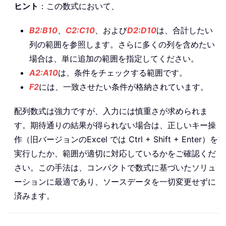
ヒント
：この数式において、
B2:B10
、
C2:C10
、および
D2:D10
は、合計したい
列の範囲を参照します。さらに多くの列を含めたい
場合は、単に追加の範囲を指定してください。
A2:A10
は、条件をチェックする範囲です。
F2
には、一致させたい条件が格納されています。
配列数式は強力ですが、入力には慎重さが求められま
す。期待通りの結果が得られない場合は、正しいキー操
作（旧バージョンのExcel では Ctrl + Shift + Enter）を
実行したか、範囲が適切に対応しているかをご確認くだ
さい。この手法は、コンパクトで数式に基づいたソリュ
ーションに最適であり、ソースデータを一切変更せずに
済みます。