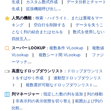
生成
｜
カスタム数式作成
｜
データ分析とチャート
生成
｜
拡張機能呼び出し
…
人気の機能
：
検索・ハイライト、または重複をマー
キング
｜
空白行を削除する
｜
データを失うこ
となく列の結合またはセルを
｜
数式を使用しない
四捨五入
...
スーパー LOOKUP
：
複数条件 VLookup
｜
複数値
VLookup
｜
複数シート間 VLookup
｜
ファジ
ーマッチ
....
高度なドロップダウンリスト
：
ドロップダウンリス
トをすばやく作成
｜
連動型ドロップダウンリス
ト
｜
複数選択可能なドロップダウンリスト
....
列マネージャー
：
指定した数の列を追加
｜
列の移動
｜
非表示列の表示状態を切り替え
｜
範囲および列の
比較
...