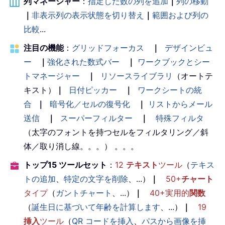
列マネージャー
：
指定した数の列を追加
｜
列の移動
｜
非表示列の表示状態を切り替え
｜
範囲および列の
比較
...
注目の機能
：
グリッドフォーカス
｜
デザインビュ
ー
｜
強化された数式バー
｜
ワークブックとシー
トマネージャー
｜
リソースライブラリ
（オートテ
キスト）
｜
日付ピッカー
｜
ワークシートの統
合
｜
暗号化／セルの復号化
｜
リストからメール
送信
｜
スーパーフィルター
｜
特殊フィルタ
（太字のフォントを持つセルをフィルタリング／斜
体／取り消し線。。。） 。。。
トップ15 ツールセット
：
12
テキスト
ツール
（
テキス
トの追加
、
特定の文字を削除
、...）
｜
50+
チャート
タイプ
（
ガントチャート
、...）
｜
40+実用的
関数
（
誕生日に基づいて年齢を計算します
、...）
｜
19
挿入
ツール
（
QR コードを挿入
、
パスから画像を挿