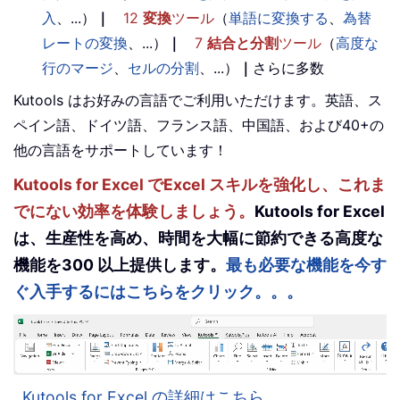
入
、...）
｜
12
変換
ツール
（
単語に変換する
、
為替
レートの変換
、...）
｜
7
結合と分割
ツール
（
高度な
行のマージ
、
セルの分割
、...）
｜
さらに多数
Kutools はお好みの言語でご利用いただけます。英語、ス
ペイン語、ドイツ語、フランス語、中国語、および40+の
他の言語をサポートしています！
Kutools for Excel でExcel スキルを強化し、これま
でにない効率を体験しましょう。
Kutools for Excel
は、生産性を高め、時間を大幅に節約できる高度な
機能を300 以上提供します。
最も必要な機能を今す
ぐ入手するにはこちらをクリック。。。
Kutools for Excel の詳細はこちら。。。