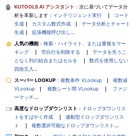
🤖
KUTOOLS AI アシスタント
：次に基づいてデータ分
析を革新します：
インテリジェント実行
｜
コード
生成
｜
カスタム数式作成
｜
データ分析とチャート
生成
｜
拡張機能呼び出し
…
人気の機能
：
検索・ハイライト、または重複をマー
キング
｜
空白行を削除する
｜
データを失うこ
となく列の結合またはセルを
｜
数式を使用しない
四捨五入
...
スーパー LOOKUP
：
複数条件 VLookup
｜
複数値
VLookup
｜
複数シート間 VLookup
｜
ファジ
ーマッチ
....
高度なドロップダウンリスト
：
ドロップダウンリス
トをすばやく作成
｜
連動型ドロップダウンリス
ト
｜
複数選択可能なドロップダウンリスト
....