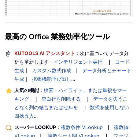
最高の Office 業務効率化ツール
🤖
KUTOOLS AI アシスタント
：次に基づいてデータ分
析を革新します：
インテリジェント実行
｜
コード
生成
｜
カスタム数式作成
｜
データ分析とチャート
生成
｜
拡張機能呼び出し
…
人気の機能
：
検索・ハイライト、または重複をマー
キング
｜
空白行を削除する
｜
データを失うこ
となく列の結合またはセルを
｜
数式を使用しない
四捨五入
...
スーパー LOOKUP
：
複数条件 VLookup
｜
複数値
VLookup
｜
複数シート間 VLookup
｜
ファジ