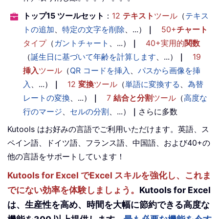
トップ15 ツールセット
：
12
テキスト
ツール
（
テキス
トの追加
、
特定の文字を削除
、...）
｜
50+
チャート
タイプ
（
ガントチャート
、...）
｜
40+実用的
関数
（
誕生日に基づいて年齢を計算します
、...）
｜
19
挿入
ツール
（
QR コードを挿入
、
パスから画像を挿
入
、...）
｜
12
変換
ツール
（
単語に変換する
、
為替
レートの変換
、...）
｜
7
結合と分割
ツール
（
高度な
行のマージ
、
セルの分割
、...）
｜
さらに多数
Kutools はお好みの言語でご利用いただけます。英語、ス
ペイン語、ドイツ語、フランス語、中国語、および40+の
他の言語をサポートしています！
Kutools for Excel でExcel スキルを強化し、これま
でにない効率を体験しましょう。
Kutools for Excel
は、生産性を高め、時間を大幅に節約できる高度な