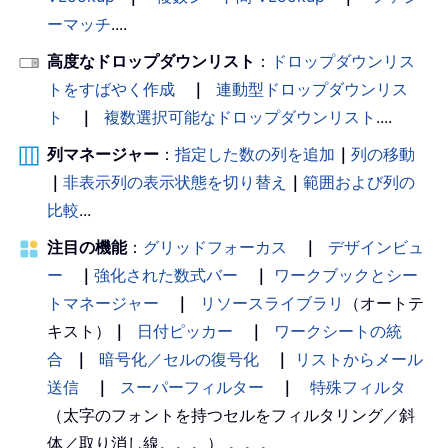
ーマッチ
....
高度なドロップダウンリスト
：
ドロップダウンリス
トをすばやく作成
｜
連動型ドロップダウンリス
ト
｜
複数選択可能なドロップダウンリスト
....
列マネージャー
：
指定した数の列を追加
｜
列の移動
｜
非表示列の表示状態を切り替え
｜
範囲および列の
比較
...
注目の機能
：
グリッドフォーカス
｜
デザインビュ
ー
｜
強化された数式バー
｜
ワークブックとシー
トマネージャー
｜
リソースライブラリ
（オートテ
キスト）
｜
日付ピッカー
｜
ワークシートの統
合
｜
暗号化／セルの復号化
｜
リストからメール
送信
｜
スーパーフィルター
｜
特殊フィルタ
（太字のフォントを持つセルをフィルタリング／斜
体／取り消し線。。。） 。。。