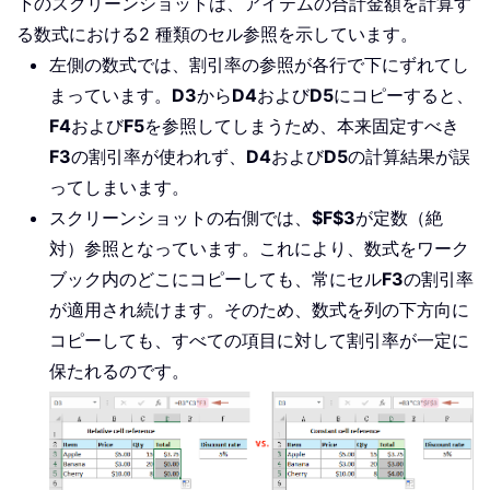
下のスクリーンショットは、アイテムの合計金額を計算す
る数式における2 種類のセル参照を示しています。
左側の数式では、割引率の参照が各行で下にずれてし
まっています。
D3
から
D4
および
D5
にコピーすると、
F4
および
F5
を参照してしまうため、本来固定すべき
F3
の割引率が使われず、
D4
および
D5
の計算結果が誤
ってしまいます。
スクリーンショットの右側では、
$F$3
が定数（絶
対）参照となっています。これにより、数式をワーク
ブック内のどこにコピーしても、常にセル
F3
の割引率
が適用され続けます。そのため、数式を列の下方向に
コピーしても、すべての項目に対して割引率が一定に
保たれるのです。