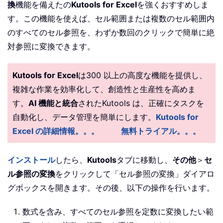
換
機能を備えた
の
Kutools for Excel
を強くおすすめしま
す。この機能を使えば、セル範囲または複数のセル範囲内
のすべてのセル参照を、わずか数回のクリックで簡単に絶
対参照に変換できます。
Kutools for Excel
は300 以上の高度な機能を提供し、
複雑な作業を効率化して、創造性と生産性を高めま
す。
AI 機能と統合
されたKutools は、正確にタスクを
自動化し、データ管理を簡単にします。
Kutools for
Excel の詳細情報。。。
無料トライアル。。。
インストール
したら、
Kutools
タブに移動し、
その他
＞
セ
ル参照の変換
をクリックして「セル参照の変換」ダイアロ
グボックスを開きます。その後、以下の操作を行います。
数式を含み、すべてのセル参照を定数に変換したい範