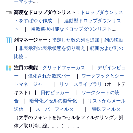
ーマッチ
....
高度なドロップダウンリスト
：
ドロップダウンリス
トをすばやく作成
｜
連動型ドロップダウンリス
ト
｜
複数選択可能なドロップダウンリスト
....
列マネージャー
：
指定した数の列を追加
｜
列の移動
｜
非表示列の表示状態を切り替え
｜
範囲および列の
比較
...
注目の機能
：
グリッドフォーカス
｜
デザインビュ
ー
｜
強化された数式バー
｜
ワークブックとシー
トマネージャー
｜
リソースライブラリ
（オートテ
キスト）
｜
日付ピッカー
｜
ワークシートの統
合
｜
暗号化／セルの復号化
｜
リストからメール
送信
｜
スーパーフィルター
｜
特殊フィルタ
（太字のフォントを持つセルをフィルタリング／斜
体／取り消し線。。。） 。。。