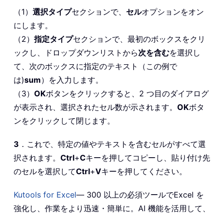
（1）
選択タイプ
セクションで、
セル
オプションをオン
にします。
（2）
指定タイプ
セクションで、最初のボックスをクリ
ックし、ドロップダウンリストから
次を含む
を選択し
て、次のボックスに指定のテキスト（この例で
は)
sum
）を入力します。
（3）
OK
ボタンをクリックすると、2 つ目のダイアログ
が表示され、選択されたセル数が示されます。
OK
ボタ
ンをクリックして閉じます。
3
．これで、特定の値やテキストを含むセルがすべて選
択されます。
Ctrl
+
C
キーを押してコピーし、貼り付け先
のセルを選択して
Ctrl
+
V
キーを押してください。
Kutools for Excel
— 300 以上の必須ツールでExcel を
強化し、作業をより迅速・簡単に。AI 機能を活用して、