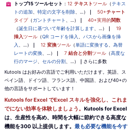
トップ15 ツールセット
：
12
テキスト
ツール
（
テキス
トの追加
、
特定の文字を削除
、...）
｜
50+
チャート
タイプ
（
ガントチャート
、...）
｜
40+実用的
関数
（
誕生日に基づいて年齢を計算します
、...）
｜
19
挿入
ツール
（
QR コードを挿入
、
パスから画像を挿
入
、...）
｜
12
変換
ツール
（
単語に変換する
、
為替
レートの変換
、...）
｜
7
結合と分割
ツール
（
高度な
行のマージ
、
セルの分割
、...）
｜
さらに多数
Kutools はお好みの言語でご利用いただけます。英語、ス
ペイン語、ドイツ語、フランス語、中国語、および40+の
他の言語をサポートしています！
Kutools for Excel でExcel スキルを強化し、これま
でにない効率を体験しましょう。
Kutools for Excel
は、生産性を高め、時間を大幅に節約できる高度な
機能を300 以上提供します。
最も必要な機能を今す