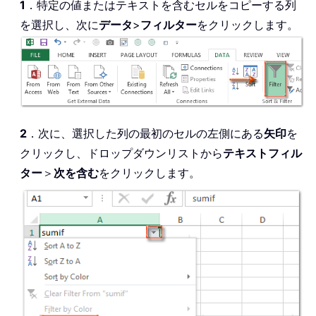
1
．特定の値またはテキストを含むセルをコピーする列
を選択し、次に
データ
>
フィルター
をクリックします。
2
．次に、選択した列の最初のセルの左側にある
矢印
を
クリックし、ドロップダウンリストから
テキストフィル
ター
＞
次を含む
をクリックします。