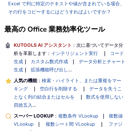
Excel で列に特定のテキストや値が含まれている場合、
その行をコピーするにはどうすればよいですか？
最高の Office 業務効率化ツール
🤖
KUTOOLS AI アシスタント
：次に基づいてデータ分
析を革新します：
インテリジェント実行
｜
コード
生成
｜
カスタム数式作成
｜
データ分析とチャート
生成
｜
拡張機能呼び出し
…
人気の機能
：
検索・ハイライト、または重複をマー
キング
｜
空白行を削除する
｜
データを失うこ
となく列の結合またはセルを
｜
数式を使用しない
四捨五入
...
スーパー LOOKUP
：
複数条件 VLookup
｜
複数値
VLookup
｜
複数シート間 VLookup
｜
ファジ