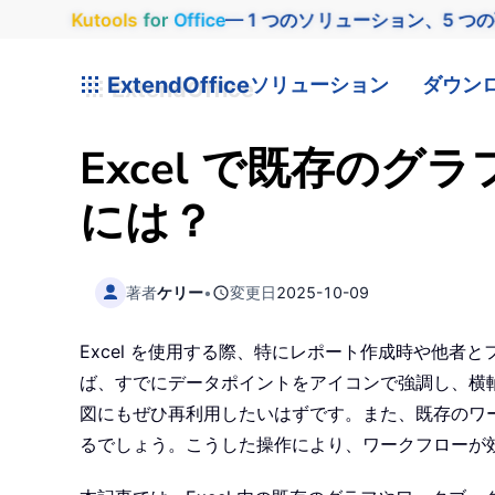
Kutools
for
Office
— 1 つのソリューション、5 つ
ExtendOffice
ソリューション
ダウン
Excel で既存の
には？
著者
ケリー
•
変更日
2025-10-09
Excel を使用する際、特にレポート作成時や他
ば、すでにデータポイントをアイコンで強調し、横
図にもぜひ再利用したいはずです。また、既存のワー
るでしょう。こうした操作により、ワークフローが