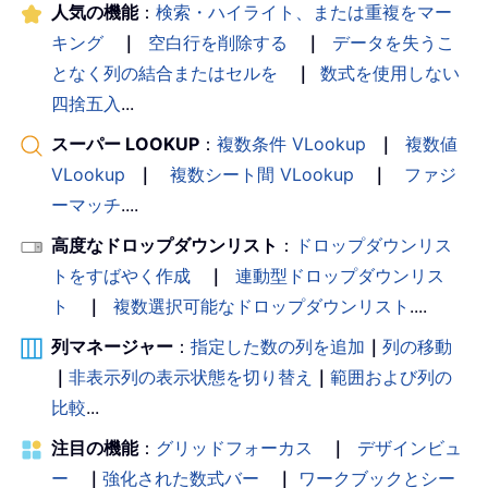
人気の機能
：
検索・ハイライト、または重複をマー
キング
｜
空白行を削除する
｜
データを失うこ
となく列の結合またはセルを
｜
数式を使用しない
四捨五入
...
スーパー LOOKUP
：
複数条件 VLookup
｜
複数値
VLookup
｜
複数シート間 VLookup
｜
ファジ
ーマッチ
....
高度なドロップダウンリスト
：
ドロップダウンリス
トをすばやく作成
｜
連動型ドロップダウンリス
ト
｜
複数選択可能なドロップダウンリスト
....
列マネージャー
：
指定した数の列を追加
｜
列の移動
｜
非表示列の表示状態を切り替え
｜
範囲および列の
比較
...
注目の機能
：
グリッドフォーカス
｜
デザインビュ
ー
｜
強化された数式バー
｜
ワークブックとシー