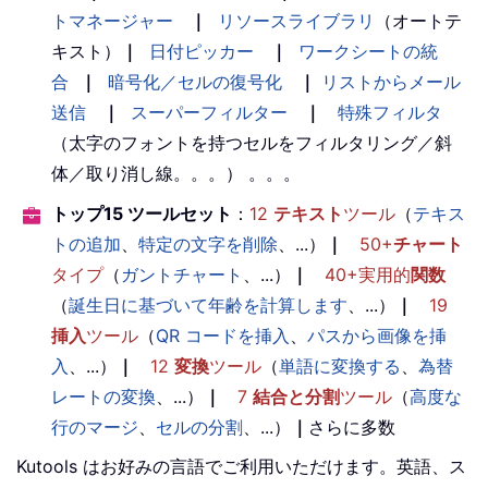
トマネージャー
｜
リソースライブラリ
（オートテ
キスト）
｜
日付ピッカー
｜
ワークシートの統
合
｜
暗号化／セルの復号化
｜
リストからメール
送信
｜
スーパーフィルター
｜
特殊フィルタ
（太字のフォントを持つセルをフィルタリング／斜
体／取り消し線。。。） 。。。
トップ15 ツールセット
：
12
テキスト
ツール
（
テキス
トの追加
、
特定の文字を削除
、...）
｜
50+
チャート
タイプ
（
ガントチャート
、...）
｜
40+実用的
関数
（
誕生日に基づいて年齢を計算します
、...）
｜
19
挿入
ツール
（
QR コードを挿入
、
パスから画像を挿
入
、...）
｜
12
変換
ツール
（
単語に変換する
、
為替
レートの変換
、...）
｜
7
結合と分割
ツール
（
高度な
行のマージ
、
セルの分割
、...）
｜
さらに多数
Kutools はお好みの言語でご利用いただけます。英語、ス