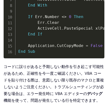
End
With
If
 Err
.
Number 
<
>
0
Then
        Err
.
Clear

        ActiveCell
.
PasteSpecial xlPas
End
If
    Application
.
CutCopyMode 
=
False
End
Sub
コードに誤りがあると予期しない動作を引き起こす可能性
があるため、正確性を今一度ご確認ください。VBA コー
ドを貼り付ける際は、意図しない限り既存のマクロと重複
しないようご注意ください。トラブルシューティングが必
要な場合は、エラー発生時に VBA エディターの
デバッグ
機能を使って、問題が発生している行を特定できます。