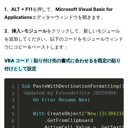
1
。
ALT + F11
を押して、
Microsoft Visual Basic for
Applications
エディターウィンドウを開きます。
2
。
挿入
>
モジュール
をクリックして、新しいモジュール
を追加してください。以下のコードをモジュールウィンド
ウにコピー＆ペーストします：
VBA コード：貼り付け先の書式に合わせるを既定の貼り
付けとして設定
Copy
Sub
 PasteWithDestinationFormatting
(
)
'Updated by Extendoffice 20250904
On
Error
Resume
Next
With
 CreateObject
(
"New:{1C3B4210-
.
GetFromClipboard

        ActiveCell
.
Value 
=
.
GetText
(
)