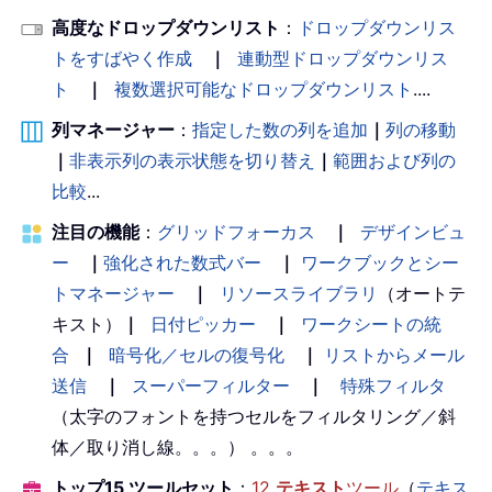
高度なドロップダウンリスト
：
ドロップダウンリス
トをすばやく作成
｜
連動型ドロップダウンリス
ト
｜
複数選択可能なドロップダウンリスト
....
列マネージャー
：
指定した数の列を追加
｜
列の移動
｜
非表示列の表示状態を切り替え
｜
範囲および列の
比較
...
注目の機能
：
グリッドフォーカス
｜
デザインビュ
ー
｜
強化された数式バー
｜
ワークブックとシー
トマネージャー
｜
リソースライブラリ
（オートテ
キスト）
｜
日付ピッカー
｜
ワークシートの統
合
｜
暗号化／セルの復号化
｜
リストからメール
送信
｜
スーパーフィルター
｜
特殊フィルタ
（太字のフォントを持つセルをフィルタリング／斜
体／取り消し線。。。） 。。。
トップ15 ツールセット
：
12
テキスト
ツール
（
テキス