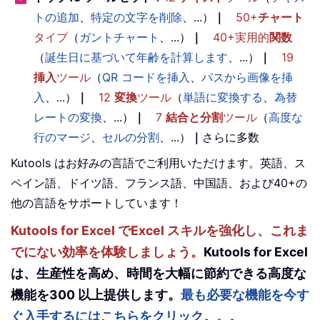
トの追加
、
特定の文字を削除
、...）
｜
50+
チャート
タイプ
（
ガントチャート
、...）
｜
40+実用的
関数
（
誕生日に基づいて年齢を計算します
、...）
｜
19
挿入
ツール
（
QR コードを挿入
、
パスから画像を挿
入
、...）
｜
12
変換
ツール
（
単語に変換する
、
為替
レートの変換
、...）
｜
7
結合と分割
ツール
（
高度な
行のマージ
、
セルの分割
、...）
｜
さらに多数
Kutools はお好みの言語でご利用いただけます。英語、ス
ペイン語、ドイツ語、フランス語、中国語、および40+の
他の言語をサポートしています！
Kutools for Excel でExcel スキルを強化し、これま
でにない効率を体験しましょう。
Kutools for Excel
は、生産性を高め、時間を大幅に節約できる高度な
機能を300 以上提供します。
最も必要な機能を今す
ぐ入手するにはこちらをクリック。。。