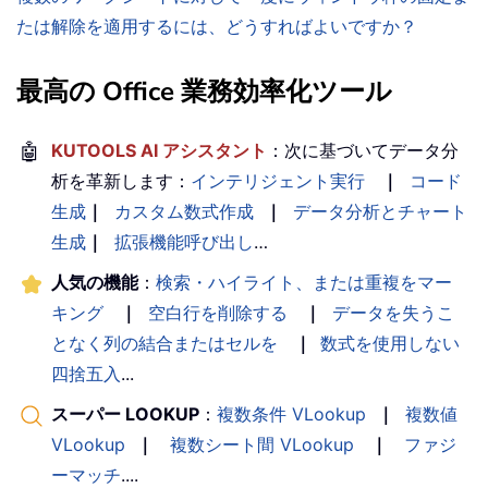
たは解除を適用するには、どうすればよいですか？
最高の Office 業務効率化ツール
🤖
KUTOOLS AI アシスタント
：次に基づいてデータ分
析を革新します：
インテリジェント実行
｜
コード
生成
｜
カスタム数式作成
｜
データ分析とチャート
生成
｜
拡張機能呼び出し
…
人気の機能
：
検索・ハイライト、または重複をマー
キング
｜
空白行を削除する
｜
データを失うこ
となく列の結合またはセルを
｜
数式を使用しない
四捨五入
...
スーパー LOOKUP
：
複数条件 VLookup
｜
複数値
VLookup
｜
複数シート間 VLookup
｜
ファジ
ーマッチ
....