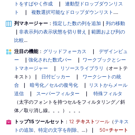
トをすばやく作成
｜
連動型ドロップダウンリス
ト
｜
複数選択可能なドロップダウンリスト
....
列マネージャー
：
指定した数の列を追加
｜
列の移動
｜
非表示列の表示状態を切り替え
｜
範囲および列の
比較
...
注目の機能
：
グリッドフォーカス
｜
デザインビュ
ー
｜
強化された数式バー
｜
ワークブックとシー
トマネージャー
｜
リソースライブラリ
（オートテ
キスト）
｜
日付ピッカー
｜
ワークシートの統
合
｜
暗号化／セルの復号化
｜
リストからメール
送信
｜
スーパーフィルター
｜
特殊フィルタ
（太字のフォントを持つセルをフィルタリング／斜
体／取り消し線。。。） 。。。
トップ15 ツールセット
：
12
テキスト
ツール
（
テキス
トの追加
、
特定の文字を削除
、...）
｜
50+
チャート