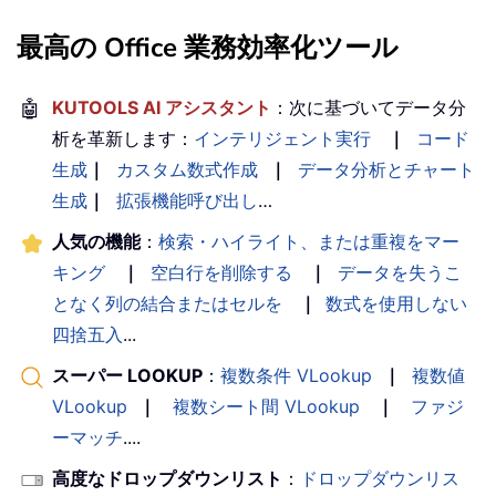
最高の Office 業務効率化ツール
🤖
KUTOOLS AI アシスタント
：次に基づいてデータ分
析を革新します：
インテリジェント実行
｜
コード
生成
｜
カスタム数式作成
｜
データ分析とチャート
生成
｜
拡張機能呼び出し
…
人気の機能
：
検索・ハイライト、または重複をマー
キング
｜
空白行を削除する
｜
データを失うこ
となく列の結合またはセルを
｜
数式を使用しない
四捨五入
...
スーパー LOOKUP
：
複数条件 VLookup
｜
複数値
VLookup
｜
複数シート間 VLookup
｜
ファジ
ーマッチ
....
高度なドロップダウンリスト
：
ドロップダウンリス