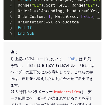
Range
(
"B1"
)
.
Sort Key1
:
=
Range
(
"B2"
)
,
_
Order1
:
=
xlAscending
,
 Header
:
=
xlYes
,
_
OrderCustom
:
=
1
,
 MatchCase
:
=
False
,
_
Orientation
:
=
End
If
End
Sub
注：
1) 上記の VBA コードにおいて、
「B:B」
は B 列
を指し、「B1」は B 列の1 行目のセル、「B2」は
ヘッダーの直下のセルを意味します。これらの参
照は、自動並べ替えしたい列に合わせて変更でき
ます。
2) 5 行目のパラメーター
は、デ
Header:=xlYes
ータ範囲にヘッダー行が含まれていることを示し
ており、ヘッダーが列の値と一緒に並べ替えられ