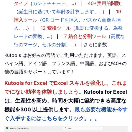
タイプ
（
ガントチャート
、...）
｜
40+実用的
関数
（
誕生日に基づいて年齢を計算します
、...）
｜
19
挿入
ツール
（
QR コードを挿入
、
パスから画像を挿
入
、...）
｜
12
変換
ツール
（
単語に変換する
、
為替
レートの変換
、...）
｜
7
結合と分割
ツール
（
高度な
行のマージ
、
セルの分割
、...）
｜
さらに多数
Kutools はお好みの言語でご利用いただけます。英語、ス
ペイン語、ドイツ語、フランス語、中国語、および40+の
他の言語をサポートしています！
Kutools for Excel でExcel スキルを強化し、これま
でにない効率を体験しましょう。
Kutools for Excel
は、生産性を高め、時間を大幅に節約できる高度な
機能を300 以上提供します。
最も必要な機能を今す
ぐ入手するにはこちらをクリック。。。