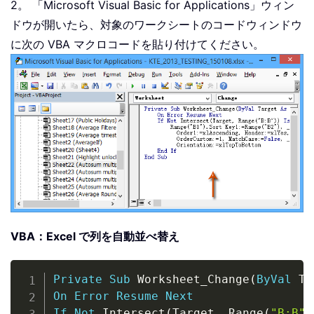
2。 「Microsoft Visual Basic for Applications」ウィン
ドウが開いたら、対象のワークシートのコードウィンドウ
に次の VBA マクロコードを貼り付けてください。
VBA：Excel で列を自動並べ替え
Copy
Private
Sub
 Worksheet_Change
(
ByVal
 Ta
On
Error
Resume
Next
If
Not
 Intersect
(
Target
,
 Range
(
"B:B"
)