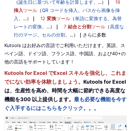
（
誕生日に基づいて年齢を計算します
、...）
｜
19
挿入
ツール
（
QR コードを挿入
、
パスから画像を挿
入
、...）
｜
12
変換
ツール
（
単語に変換する
、
為替
レートの変換
、...）
｜
7
結合と分割
ツール
（
高度な
行のマージ
、
セルの分割
、...）
｜
さらに多数
Kutools はお好みの言語でご利用いただけます。英語、ス
ペイン語、ドイツ語、フランス語、中国語、および40+の
他の言語をサポートしています！
Kutools for Excel でExcel スキルを強化し、これま
でにない効率を体験しましょう。
Kutools for Excel
は、生産性を高め、時間を大幅に節約できる高度な
機能を300 以上提供します。
最も必要な機能を今す
ぐ入手するにはこちらをクリック。。。