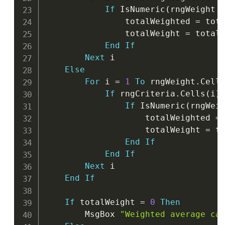
If
 IsNumeric
(
rngWeight
.
                totalWeighted 
=
 tot
                totalWeight 
=
 total
End
If
Next
 i

Else
For
 i 
=
1
To
 rngWeight
.
Cell
If
 rngCriteria
.
Cells
(
i
)
If
 IsNumeric
(
rngWei
                    totalWeighted 
=
                    totalWeight 
=
 t
End
If
End
If
Next
 i

End
If
If
 totalWeight 
=
0
Then
        MsgBox 
"Weighted average ca