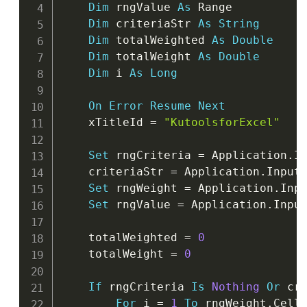
Dim
 rngValue 
As
 Range

Dim
 criteriaStr 
As
String
Dim
 totalWeighted 
As
Double
Dim
 totalWeight 
As
Double
Dim
 i 
As
Long
On
Error
Resume
Next
    xTitleId 
=
"KutoolsforExcel"
Set
 rngCriteria 
=
 Application
.
I
    criteriaStr 
=
 Application
.
Input
Set
 rngWeight 
=
 Application
.
Inp
Set
 rngValue 
=
 Application
.
Inpu
    totalWeighted 
=
0
    totalWeight 
=
0
If
 rngCriteria 
Is
Nothing
Or
 cr
For
 i 
=
1
To
 rngWeight
.
Cell