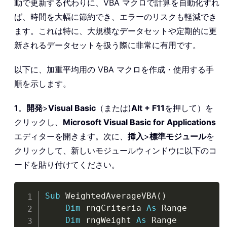
動で更新する代わりに、VBA マクロで計算を自動化すれ
ば、時間を大幅に節約でき、エラーのリスクも軽減でき
ます。これは特に、大規模なデータセットや定期的に更
新されるデータセットを扱う際に非常に有用です。
以下に、加重平均用の VBA マクロを作成・使用する手
順を示します。
1
。
開発
>
Visual Basic
（または)
Alt + F11
を押して）を
クリックし、
Microsoft Visual Basic for Applications
エディターを開きます。次に、
挿入
>
標準モジュール
を
クリックして、新しいモジュールウィンドウに以下のコ
ードを貼り付けてください。
Copy
Sub
 WeightedAverageVBA
(
)
Dim
 rngCriteria 
As
 Range

Dim
 rngWeight 
As
 Range
