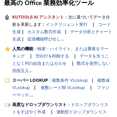
最高の Office 業務効率化ツール
🤖
KUTOOLS AI アシスタント
：次に基づいてデータ分
析を革新します：
インテリジェント実行
｜
コード
生成
｜
カスタム数式作成
｜
データ分析とチャート
生成
｜
拡張機能呼び出し
…
人気の機能
：
検索・ハイライト、または重複をマー
キング
｜
空白行を削除する
｜
データを失うこ
となく列の結合またはセルを
｜
数式を使用しない
四捨五入
...
スーパー LOOKUP
：
複数条件 VLookup
｜
複数値
VLookup
｜
複数シート間 VLookup
｜
ファジ
ーマッチ
....
高度なドロップダウンリスト
：
ドロップダウンリス
トをすばやく作成
｜
連動型ドロップダウンリス