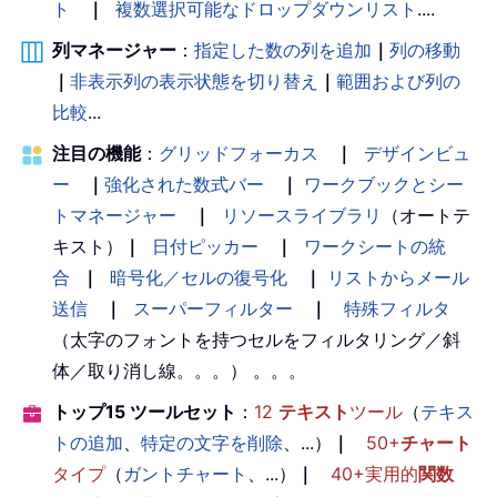
ト
｜
複数選択可能なドロップダウンリスト
....
列マネージャー
：
指定した数の列を追加
｜
列の移動
｜
非表示列の表示状態を切り替え
｜
範囲および列の
比較
...
注目の機能
：
グリッドフォーカス
｜
デザインビュ
ー
｜
強化された数式バー
｜
ワークブックとシー
トマネージャー
｜
リソースライブラリ
（オートテ
キスト）
｜
日付ピッカー
｜
ワークシートの統
合
｜
暗号化／セルの復号化
｜
リストからメール
送信
｜
スーパーフィルター
｜
特殊フィルタ
（太字のフォントを持つセルをフィルタリング／斜
体／取り消し線。。。） 。。。
トップ15 ツールセット
：
12
テキスト
ツール
（
テキス
トの追加
、
特定の文字を削除
、...）
｜
50+
チャート
タイプ
（
ガントチャート
、...）
｜
40+実用的
関数