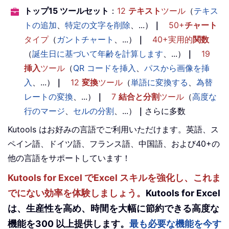
トップ15 ツールセット
：
12
テキスト
ツール
（
テキス
トの追加
、
特定の文字を削除
、...）
｜
50+
チャート
タイプ
（
ガントチャート
、...）
｜
40+実用的
関数
（
誕生日に基づいて年齢を計算します
、...）
｜
19
挿入
ツール
（
QR コードを挿入
、
パスから画像を挿
入
、...）
｜
12
変換
ツール
（
単語に変換する
、
為替
レートの変換
、...）
｜
7
結合と分割
ツール
（
高度な
行のマージ
、
セルの分割
、...）
｜
さらに多数
Kutools はお好みの言語でご利用いただけます。英語、ス
ペイン語、ドイツ語、フランス語、中国語、および40+の
他の言語をサポートしています！
Kutools for Excel でExcel スキルを強化し、これま
でにない効率を体験しましょう。
Kutools for Excel
は、生産性を高め、時間を大幅に節約できる高度な
機能を300 以上提供します。
最も必要な機能を今す