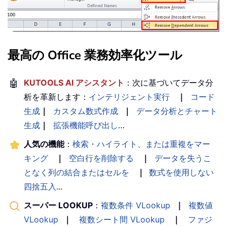
最高の Office 業務効率化ツール
🤖
KUTOOLS AI アシスタント
：次に基づいてデータ分
析を革新します：
インテリジェント実行
｜
コード
生成
｜
カスタム数式作成
｜
データ分析とチャート
生成
｜
拡張機能呼び出し
…
人気の機能
：
検索・ハイライト、または重複をマー
キング
｜
空白行を削除する
｜
データを失うこ
となく列の結合またはセルを
｜
数式を使用しない
四捨五入
...
スーパー LOOKUP
：
複数条件 VLookup
｜
複数値
VLookup
｜
複数シート間 VLookup
｜
ファジ