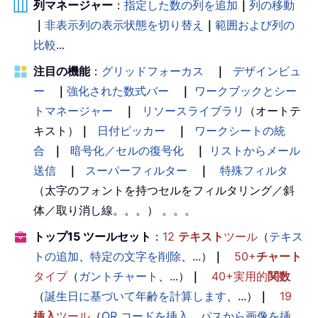
列マネージャー
：
指定した数の列を追加
｜
列の移動
｜
非表示列の表示状態を切り替え
｜
範囲および列の
比較
...
注目の機能
：
グリッドフォーカス
｜
デザインビュ
ー
｜
強化された数式バー
｜
ワークブックとシー
トマネージャー
｜
リソースライブラリ
（オートテ
キスト）
｜
日付ピッカー
｜
ワークシートの統
合
｜
暗号化／セルの復号化
｜
リストからメール
送信
｜
スーパーフィルター
｜
特殊フィルタ
（太字のフォントを持つセルをフィルタリング／斜
体／取り消し線。。。） 。。。
トップ15 ツールセット
：
12
テキスト
ツール
（
テキス
トの追加
、
特定の文字を削除
、...）
｜
50+
チャート
タイプ
（
ガントチャート
、...）
｜
40+実用的
関数
（
誕生日に基づいて年齢を計算します
、...）
｜
19
挿入
ツール
（
QR コードを挿入
、
パスから画像を挿