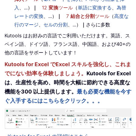
入
、...）
｜
12
変換
ツール
（
単語に変換する
、
為替
レートの変換
、...）
｜
7
結合と分割
ツール
（
高度な
行のマージ
、
セルの分割
、...）
｜
さらに多数
Kutools はお好みの言語でご利用いただけます。英語、ス
ペイン語、ドイツ語、フランス語、中国語、および40+の
他の言語をサポートしています！
Kutools for Excel でExcel スキルを強化し、これま
でにない効率を体験しましょう。
Kutools for Excel
は、生産性を高め、時間を大幅に節約できる高度な
機能を300 以上提供します。
最も必要な機能を今す
ぐ入手するにはこちらをクリック。。。