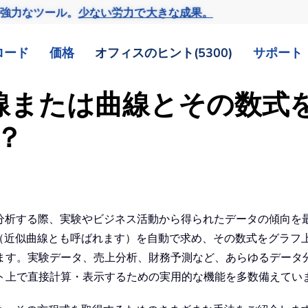
の強力なツール。
少ない労力で大きな成果。
ロード
価格
オフィスのヒント(5300)
サポート
似直線または曲線とその数
？
を分析する際、実験やビジネス活動から得られたデータの傾向を
曲線（近似曲線とも呼ばれます）を自動で求め、その数式をグラ
す。実験データ、売上分析、財務予測など、あらゆるデータ分析
ト上で直接計算・表示するための実用的な機能を多数備えてい