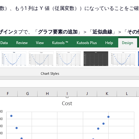
独立変数）、もう1 列は Y 値（従属変数））になっていること
ザイン
タブで、「
グラフ要素の追加
」＞「
近似曲線
」＞「
その