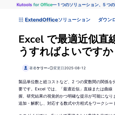
Kutools
for
Office
— 1 つのソリューション、5 つ
ExtendOffice
ソリューション
ダウン
Excel で最適近
うすればよいですか
著者
ケリー
•
変更日
2025-08-12
製品単位数と総コストなど、2 つの変数間の関係
要です。Excel では、「最適近似」直線または
握、研究結果の視覚的かつ明確な提示が可能になりま
追加・解釈し、対応する数式や方程式をワークシー