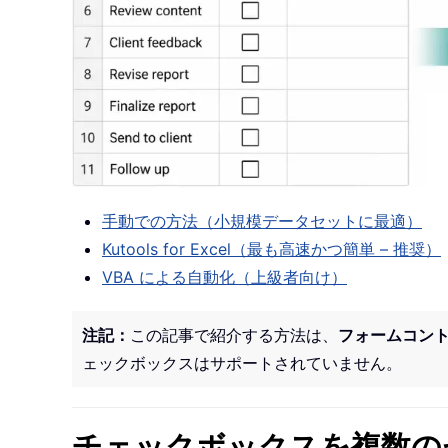
手動での方法（小規模データセットに最適）
Kutools for Excel（最も高速かつ簡単 – 推奨）
VBA による自動化（上級者向け）
注記：
この記事で紹介する方法は、
フォームコン
ェックボックスはサポートされていません。
チェックボックスを複数の