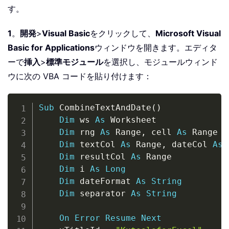
す。
1
。
開発
>
Visual Basic
をクリックして、
Microsoft Visual
Basic for Applications
ウィンドウを開きます。エディタ
ーで
挿入
>
標準モジュール
を選択し、モジュールウィンド
ウに次の VBA コードを貼り付けます：
Copy
Sub
 CombineTextAndDate
(
)
Dim
 ws 
As
 Worksheet

Dim
 rng 
As
 Range
,
 cell 
As
 Range

Dim
 textCol 
As
 Range
,
 dateCol 
As
 
Dim
 resultCol 
As
 Range

Dim
 i 
As
Long
Dim
 dateFormat 
As
String
Dim
 separator 
As
String
On
Error
Resume
Next