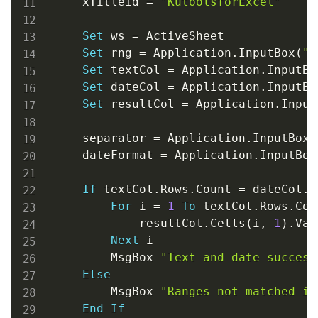
    xTitleId 
=
"KutoolsforExcel"
Set
 ws 
=
 ActiveSheet

Set
 rng 
=
 Application
.
InputBox
(
"S
Set
 textCol 
=
 Application
.
InputBo
Set
 dateCol 
=
 Application
.
InputBo
Set
 resultCol 
=
 Application
.
Input
    separator 
=
 Application
.
InputBox
(
    dateFormat 
=
 Application
.
InputBox
If
 textCol
.
Rows
.
Count 
=
 dateCol
.
R
For
 i 
=
1
To
 textCol
.
Rows
.
Cou
            resultCol
.
Cells
(
i
,
1
)
.
Val
Next
 i

        MsgBox 
"Text and date success
Else
        MsgBox 
"Ranges not matched in
End
If