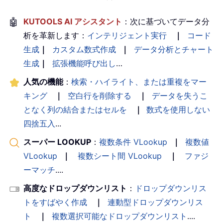
🤖
KUTOOLS AI アシスタント
：次に基づいてデータ分
析を革新します：
インテリジェント実行
｜
コード
生成
｜
カスタム数式作成
｜
データ分析とチャート
生成
｜
拡張機能呼び出し
…
人気の機能
：
検索・ハイライト、または重複をマー
キング
｜
空白行を削除する
｜
データを失うこ
となく列の結合またはセルを
｜
数式を使用しない
四捨五入
...
スーパー LOOKUP
：
複数条件 VLookup
｜
複数値
VLookup
｜
複数シート間 VLookup
｜
ファジ
ーマッチ
....
高度なドロップダウンリスト
：
ドロップダウンリス
トをすばやく作成
｜
連動型ドロップダウンリス
ト
｜
複数選択可能なドロップダウンリスト
....