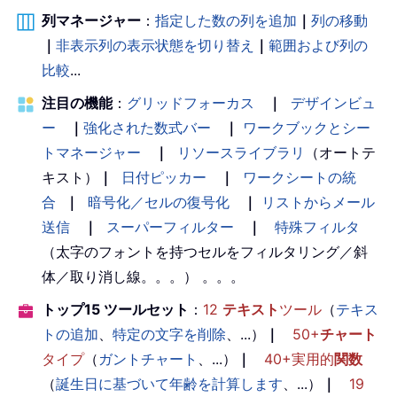
列マネージャー
：
指定した数の列を追加
｜
列の移動
｜
非表示列の表示状態を切り替え
｜
範囲および列の
比較
...
注目の機能
：
グリッドフォーカス
｜
デザインビュ
ー
｜
強化された数式バー
｜
ワークブックとシー
トマネージャー
｜
リソースライブラリ
（オートテ
キスト）
｜
日付ピッカー
｜
ワークシートの統
合
｜
暗号化／セルの復号化
｜
リストからメール
送信
｜
スーパーフィルター
｜
特殊フィルタ
（太字のフォントを持つセルをフィルタリング／斜
体／取り消し線。。。） 。。。
トップ15 ツールセット
：
12
テキスト
ツール
（
テキス
トの追加
、
特定の文字を削除
、...）
｜
50+
チャート
タイプ
（
ガントチャート
、...）
｜
40+実用的
関数
（
誕生日に基づいて年齢を計算します
、...）
｜
19