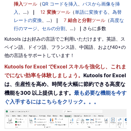
挿入
ツール
（
QR コードを挿入
、
パスから画像を挿
入
、...）
｜
12
変換
ツール
（
単語に変換する
、
為替
レートの変換
、...）
｜
7
結合と分割
ツール
（
高度な
行のマージ
、
セルの分割
、...）
｜
さらに多数
Kutools はお好みの言語でご利用いただけます。英語、ス
ペイン語、ドイツ語、フランス語、中国語、および40+の
他の言語をサポートしています！
Kutools for Excel でExcel スキルを強化し、これま
でにない効率を体験しましょう。
Kutools for Excel
は、生産性を高め、時間を大幅に節約できる高度な
機能を300 以上提供します。
最も必要な機能を今す
ぐ入手するにはこちらをクリック。。。