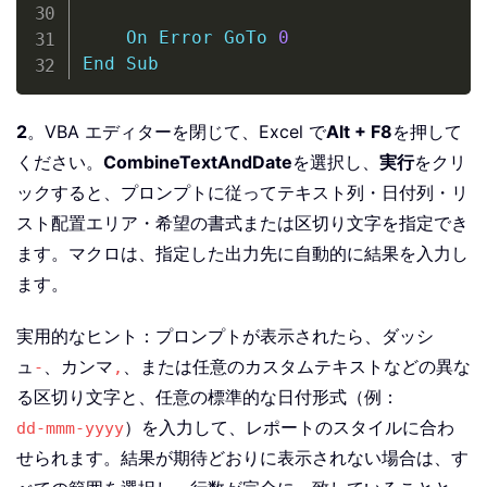
On
Error
GoTo
0
End
Sub
2
。VBA エディターを閉じて、Excel で
Alt + F8
を押して
ください。
CombineTextAndDate
を選択し、
実行
をクリ
ックすると、プロンプトに従ってテキスト列・日付列・リ
スト配置エリア・希望の書式または区切り文字を指定でき
ます。マクロは、指定した出力先に自動的に結果を入力し
ます。
実用的なヒント：プロンプトが表示されたら、ダッシ
ュ
、カンマ
、または任意のカスタムテキストなどの異な
-
,
る区切り文字と、任意の標準的な日付形式（例：
）を入力して、レポートのスタイルに合わ
dd-mmm-yyyy
せられます。結果が期待どおりに表示されない場合は、す