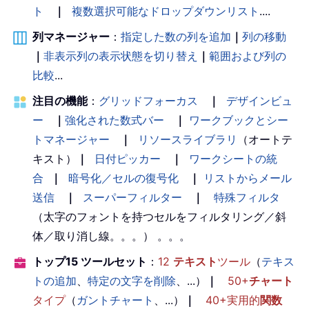
ト
｜
複数選択可能なドロップダウンリスト
....
列マネージャー
：
指定した数の列を追加
｜
列の移動
｜
非表示列の表示状態を切り替え
｜
範囲および列の
比較
...
注目の機能
：
グリッドフォーカス
｜
デザインビュ
ー
｜
強化された数式バー
｜
ワークブックとシー
トマネージャー
｜
リソースライブラリ
（オートテ
キスト）
｜
日付ピッカー
｜
ワークシートの統
合
｜
暗号化／セルの復号化
｜
リストからメール
送信
｜
スーパーフィルター
｜
特殊フィルタ
（太字のフォントを持つセルをフィルタリング／斜
体／取り消し線。。。） 。。。
トップ15 ツールセット
：
12
テキスト
ツール
（
テキス
トの追加
、
特定の文字を削除
、...）
｜
50+
チャート
タイプ
（
ガントチャート
、...）
｜
40+実用的
関数