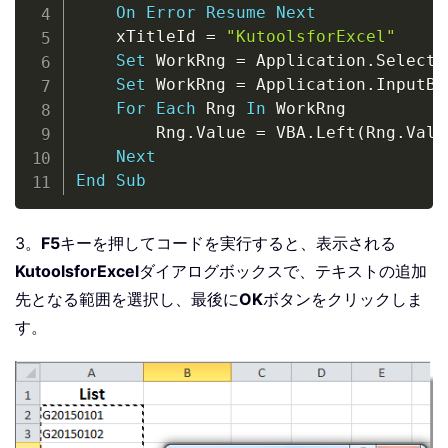
On
Error
Resume
Next
	xTitleId 
=
"KutoolsforExcel"
Set
 WorkRng 
=
 Application
.
Selectio
Set
 WorkRng 
=
 Application
.
InputBo
For
Each
 Rng 
In
 WorkRng

		Rng
.
Value 
=
 VBA
.
Left
(
Rng
.
Valu
Next
End
Sub
3。
F5
キーを押してコードを実行すると、表示される
KutoolsforExcel
ダイアログボックスで、テキストの追加
先となる範囲を選択し、最後に
OK
ボタンをクリックしま
す。