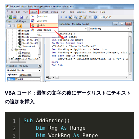
VBA コード：最初の文字の後にデータリストにテキスト
の追加を挿入
Copy
Sub
 AddString
(
)
Dim
 Rng 
As
 Range

Dim
 WorkRng 
As
 Range
