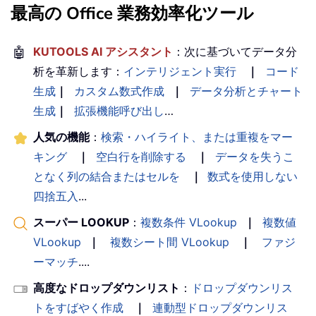
最高の Office 業務効率化ツール
🤖
KUTOOLS AI アシスタント
：次に基づいてデータ分
析を革新します：
インテリジェント実行
｜
コード
生成
｜
カスタム数式作成
｜
データ分析とチャート
生成
｜
拡張機能呼び出し
…
人気の機能
：
検索・ハイライト、または重複をマー
キング
｜
空白行を削除する
｜
データを失うこ
となく列の結合またはセルを
｜
数式を使用しない
四捨五入
...
スーパー LOOKUP
：
複数条件 VLookup
｜
複数値
VLookup
｜
複数シート間 VLookup
｜
ファジ
ーマッチ
....
高度なドロップダウンリスト
：
ドロップダウンリス
トをすばやく作成
｜
連動型ドロップダウンリス