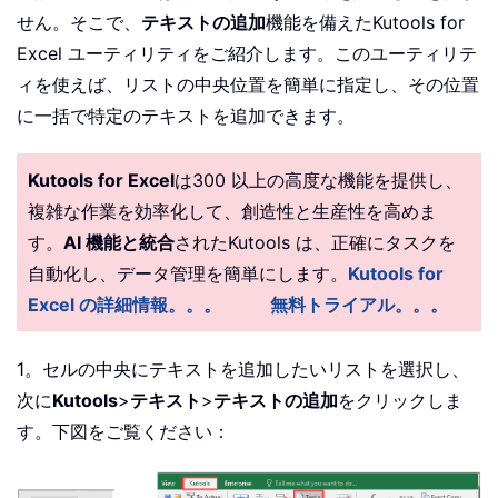
せん。そこで、
テキストの追加
機能を備えた
Kutools for
Excel ユーティリティをご紹介します。このユーティリテ
ィを使えば、リストの中央位置を簡単に指定し、その位置
に一括で特定のテキストを追加できます。
Kutools for Excel
は300 以上の高度な機能を提供し、
複雑な作業を効率化して、創造性と生産性を高めま
す。
AI 機能と統合
されたKutools は、正確にタスクを
自動化し、データ管理を簡単にします。
Kutools for
Excel の詳細情報。。。
無料トライアル。。。
1。セルの中央にテキストを追加したいリストを選択し、
次に
Kutools
>
テキスト
>
テキストの追加
をクリックしま
す。下図をご覧ください：