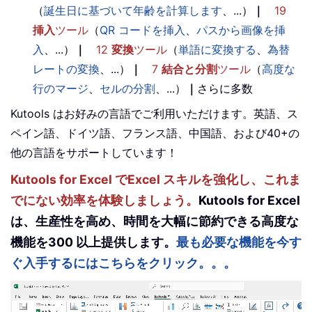
（
誕生日に基づいて年齢を計算します
、...）
｜
19
挿入
ツール
（
QR コードを挿入
、
パスから画像を挿
入
、...）
｜
12
変換
ツール
（
単語に変換する
、
為替
レートの変換
、...）
｜
7
結合と分割
ツール
（
高度な
行のマージ
、
セルの分割
、...）
｜
さらに多数
Kutools はお好みの言語でご利用いただけます。英語、ス
ペイン語、ドイツ語、フランス語、中国語、および40+の
他の言語をサポートしています！
Kutools for Excel でExcel スキルを強化し、これま
でにない効率を体験しましょう。
Kutools for Excel
は、生産性を高め、時間を大幅に節約できる高度な
機能を300 以上提供します。
最も必要な機能を今す
ぐ入手するにはこちらをクリック。。。