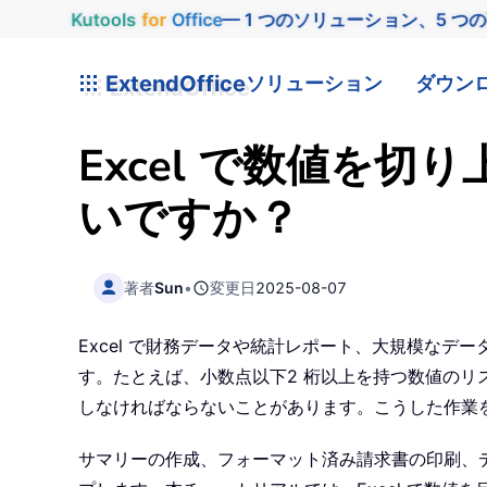
Kutools
for
Office
— 1 つのソリューション、5 つ
ExtendOffice
ソリューション
ダウン
Excel で数値を
いですか？
著者
Sun
•
変更日
2025-08-07
Excel で財務データや統計レポート、大規模な
す。たとえば、小数点以下2 桁以上を持つ数値のリ
しなければならないことがあります。こうした作業
サマリーの作成、フォーマット済み請求書の印刷、デ