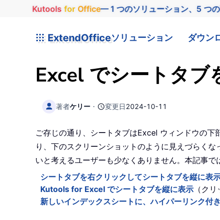
Kutools
for
Office
— 1 つのソリューション、5 つ
ExtendOffice
ソリューション
ダウン
Excel でシート
著者
ケリー
・
変更日
2024-10-11
ご存じの通り、シートタブはExcel ウィンドウ
り、下のスクリーンショットのように見えづらくな
いと考えるユーザーも少なくありません。本記事では
シートタブを右クリックしてシートタブを縦に表
Kutools for Excel でシートタブを縦に表示
（クリ
新しいインデックスシートに、ハイパーリンク付